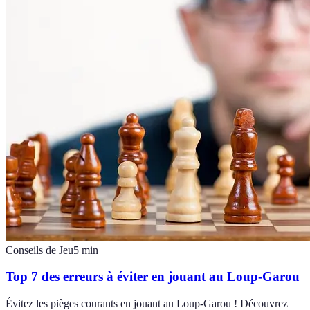
Conseils de Jeu
5
min
Top 7 des erreurs à éviter en jouant au Loup-Garou
Évitez les pièges courants en jouant au Loup-Garou ! Découvrez