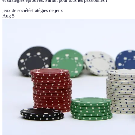
et stratégies éprouvés. Parfait pour tous les passionnés !
jeux de société
stratégies de jeux
Aug 5