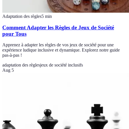
Adaptation des règles
5
min
Comment Adapter les Règles de Jeux de Société
pour Tous
Apprenez à adapter les règles de vos jeux de société pour une
expérience ludique inclusive et dynamique. Explorez notre guide
pas-à-pas !
adaptation des règles
jeux de société inclusifs
Aug 5