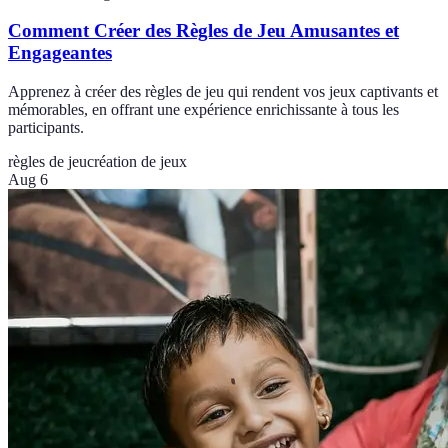
Comment Créer des Règles de Jeu Amusantes et
Engageantes
Apprenez à créer des règles de jeu qui rendent vos jeux captivants et
mémorables, en offrant une expérience enrichissante à tous les
participants.
règles de jeu
création de jeux
Aug 6