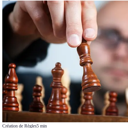
Création de Règles
5
min