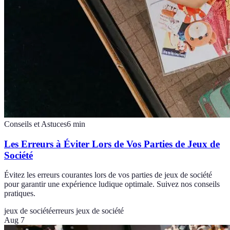
Conseils et Astuces
6
min
Les Erreurs à Éviter Lors de Vos Parties de Jeux de
Société
Évitez les erreurs courantes lors de vos parties de jeux de société
pour garantir une expérience ludique optimale. Suivez nos conseils
pratiques.
jeux de société
erreurs jeux de société
Aug 7