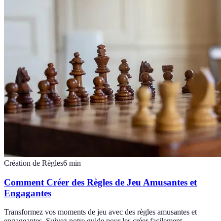
Création de Règles
6
min
Comment Créer des Règles de Jeu Amusantes et
Engagantes
Transformez vos moments de jeu avec des règles amusantes et
engageantes. Suivez notre guide pour les créer facilement.