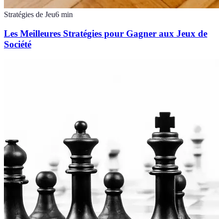
Stratégies de Jeu
6
min
Les Meilleures Stratégies pour Gagner aux Jeux de
Société