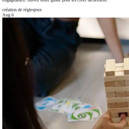
création de règles
jeux
Aug 6