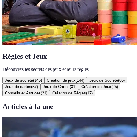
Règles et Jeux
Découvrez les secrets des jeux et leurs règles
Jeux de société
(
146
)
Création de jeux
(
144
)
Jeux de Société
(
86
)
Jeux de cartes
(
57
)
Jeux de Cartes
(
31
)
Création de Jeux
(
25
)
Conseils et Astuces
(
21
)
Création de Règles
(
17
)
Articles à la une