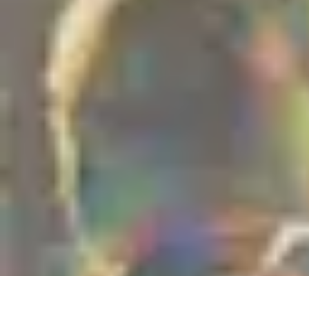
Règles et Jeux
Jeux de société
Astuces et conseils
Création de Jeux
Jeux de Cartes
Créa
Règles et Jeux