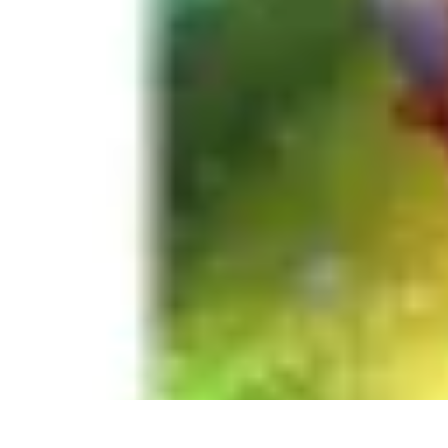
Règles et Jeux
Jeux de société
Astuces et conseils
Création de Jeux
Jeux de Cartes
Créa
Règles et Jeux