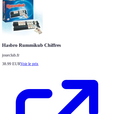
Hasbro Rummikub Chiffres
joueclub.fr
38.99
EUR
Voir le prix