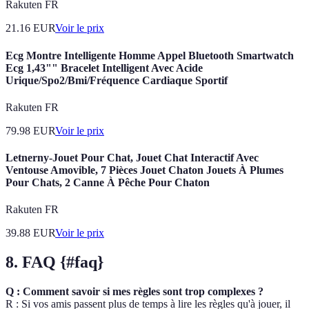
Rakuten FR
21.16
EUR
Voir le prix
Ecg Montre Intelligente Homme Appel Bluetooth Smartwatch
Ecg 1,43"" Bracelet Intelligent Avec Acide
Urique/Spo2/Bmi/Fréquence Cardiaque Sportif
Rakuten FR
79.98
EUR
Voir le prix
Letnerny-Jouet Pour Chat, Jouet Chat Interactif Avec
Ventouse Amovible, 7 Pièces Jouet Chaton Jouets À Plumes
Pour Chats, 2 Canne À Pêche Pour Chaton
Rakuten FR
39.88
EUR
Voir le prix
8. FAQ {#faq}
Q : Comment savoir si mes règles sont trop complexes ?
R : Si vos amis passent plus de temps à lire les règles qu'à jouer, il