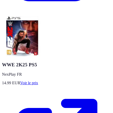
WWE 2K25 PS5
NexPlay FR
14.99
EUR
Voir le prix