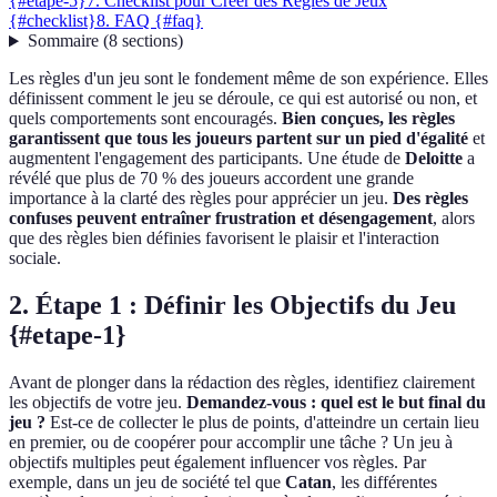
{#etape-5}
7. Checklist pour Créer des Règles de Jeux
{#checklist}
8. FAQ {#faq}
Sommaire
(
8
sections
)
Les règles d'un jeu sont le fondement même de son expérience. Elles
définissent comment le jeu se déroule, ce qui est autorisé ou non, et
quels comportements sont encouragés.
Bien conçues, les règles
garantissent que tous les joueurs partent sur un pied d'égalité
et
augmentent l'engagement des participants. Une étude de
Deloitte
a
révélé que plus de 70 % des joueurs accordent une grande
importance à la clarté des règles pour apprécier un jeu.
Des règles
confuses peuvent entraîner frustration et désengagement
, alors
que des règles bien définies favorisent le plaisir et l'interaction
sociale.
2. Étape 1 : Définir les Objectifs du Jeu
{#etape-1}
Avant de plonger dans la rédaction des règles, identifiez clairement
les objectifs de votre jeu.
Demandez-vous : quel est le but final du
jeu ?
Est-ce de collecter le plus de points, d'atteindre un certain lieu
en premier, ou de coopérer pour accomplir une tâche ? Un jeu à
objectifs multiples peut également influencer vos règles. Par
exemple, dans un jeu de société tel que
Catan
, les différentes