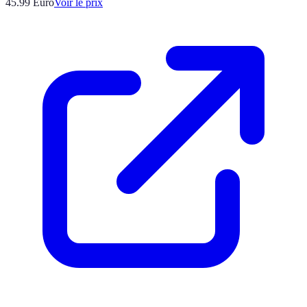
45.99
Euro
Voir le prix