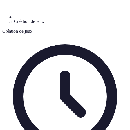
Création de jeux
Création de jeux