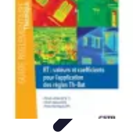
Règles et Jeux
Jeux de société
Astuces et conseils
Création de Jeux
Jeux de
Cartes
Création de jeux
Règles et Jeux