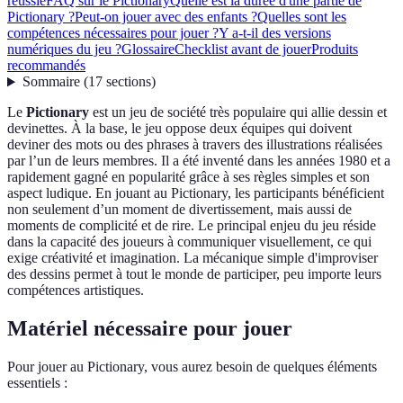
réussie
FAQ sur le Pictionary
Quelle est la durée d'une partie de
Pictionary ?
Peut-on jouer avec des enfants ?
Quelles sont les
compétences nécessaires pour jouer ?
Y a-t-il des versions
numériques du jeu ?
Glossaire
Checklist avant de jouer
Produits
recommandés
Sommaire
(
17
sections
)
Le
Pictionary
est un jeu de société très populaire qui allie dessin et
devinettes. À la base, le jeu oppose deux équipes qui doivent
deviner des mots ou des phrases à travers des illustrations réalisées
par l’un de leurs membres. Il a été inventé dans les années 1980 et a
rapidement gagné en popularité grâce à ses règles simples et son
aspect ludique. En jouant au Pictionary, les participants bénéficient
non seulement d’un moment de divertissement, mais aussi de
moments de complicité et de rire. Le principal enjeu du jeu réside
dans la capacité des joueurs à communiquer visuellement, ce qui
exige créativité et imagination. La mécanique simple d'improviser
des dessins permet à tout le monde de participer, peu importe leurs
compétences artistiques.
Matériel nécessaire pour jouer
Pour jouer au Pictionary, vous aurez besoin de quelques éléments
essentiels :