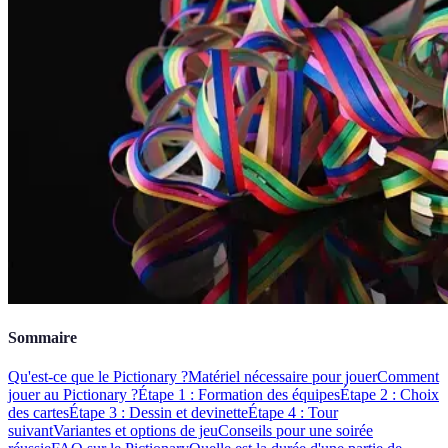
Sommaire
Qu'est-ce que le Pictionary ?
Matériel nécessaire pour jouer
Comment
jouer au Pictionary ?
Étape 1 : Formation des équipes
Étape 2 : Choix
des cartes
Étape 3 : Dessin et devinette
Étape 4 : Tour
suivant
Variantes et options de jeu
Conseils pour une soirée