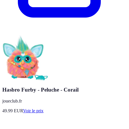
Hasbro Furby - Peluche - Corail
joueclub.fr
49.99
EUR
Voir le prix