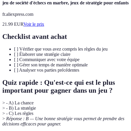
jeu de société d'échecs en marbre, jeux de stratégie pour enfants
fr.aliexpress.com
21.99
EUR
Voir le prix
Checklist avant achat
[ ] Vérifier que vous avez compris les règles du jeu
[ ] Élaborer une stratégie claire
[ ] Communiquer avec votre équipe
[ ] Gérer son temps de manière optimale
[ ] Analyser vos parties précédentes
Quiz rapide : Qu'est-ce qui est le plus
important pour gagner dans un jeu ?
> - A) La chance
> - B) La stratégie
> - C) Les règles
>
Réponse : B — Une bonne stratégie vous permet de prendre des
décisions efficaces pour gagner.