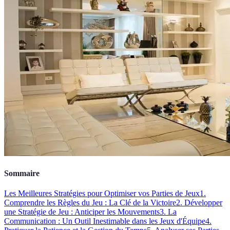
Sommaire
Les Meilleures Stratégies pour Optimiser vos Parties de Jeux
1.
Comprendre les Règles du Jeu : La Clé de la Victoire
2. Développer
une Stratégie de Jeu : Anticiper les Mouvements
3. La
Communication : Un Outil Inestimable dans les Jeux d'Équipe
4.