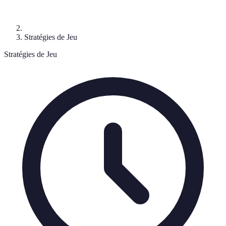
Stratégies de Jeu
Stratégies de Jeu