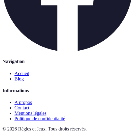
Navigation
Accueil
Blog
Informations
A propos
Contact
Mentions légales
Politique de confidentialité
©
2026
Règles et Jeux
.
Tous droits réservés.