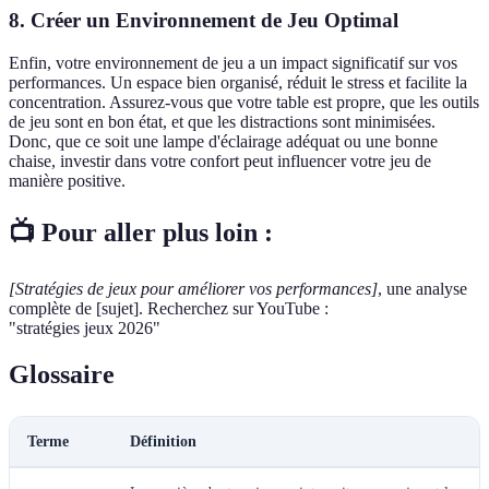
8. Créer un Environnement de Jeu Optimal
Enfin, votre environnement de jeu a un impact significatif sur vos
performances. Un espace bien organisé, réduit le stress et facilite la
concentration. Assurez-vous que votre table est propre, que les outils
de jeu sont en bon état, et que les distractions sont minimisées.
Donc, que ce soit une lampe d'éclairage adéquat ou une bonne
chaise, investir dans votre confort peut influencer votre jeu de
manière positive.
📺 Pour aller plus loin :
[Stratégies de jeux pour améliorer vos performances]
, une analyse
complète de [sujet]. Recherchez sur YouTube :
"stratégies jeux 2026"
Glossaire
Terme
Définition