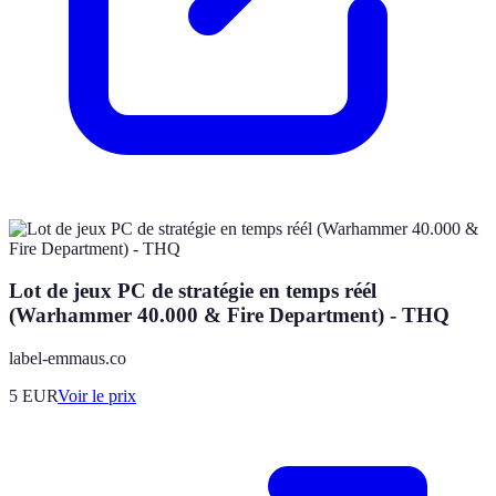
Lot de jeux PC de stratégie en temps réél
(Warhammer 40.000 & Fire Department) - THQ
label-emmaus.co
5
EUR
Voir le prix