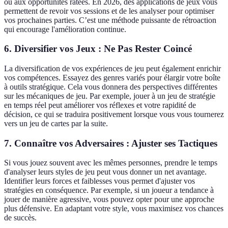
ou aux opportunités ratées. En 2026, des applications de jeux vous
permettent de revoir vos sessions et de les analyser pour optimiser
vos prochaines parties. C’est une méthode puissante de rétroaction
qui encourage l'amélioration continue.
6. Diversifier vos Jeux : Ne Pas Rester Coincé
La diversification de vos expériences de jeu peut également enrichir
vos compétences. Essayez des genres variés pour élargir votre boîte
à outils stratégique. Cela vous donnera des perspectives différentes
sur les mécaniques de jeu. Par exemple, jouer à un jeu de stratégie
en temps réel peut améliorer vos réflexes et votre rapidité de
décision, ce qui se traduira positivement lorsque vous vous tournerez
vers un jeu de cartes par la suite.
7. Connaître vos Adversaires : Ajuster ses Tactiques
Si vous jouez souvent avec les mêmes personnes, prendre le temps
d'analyser leurs styles de jeu peut vous donner un net avantage.
Identifier leurs forces et faiblesses vous permet d'ajuster vos
stratégies en conséquence. Par exemple, si un joueur a tendance à
jouer de manière agressive, vous pouvez opter pour une approche
plus défensive. En adaptant votre style, vous maximisez vos chances
de succès.