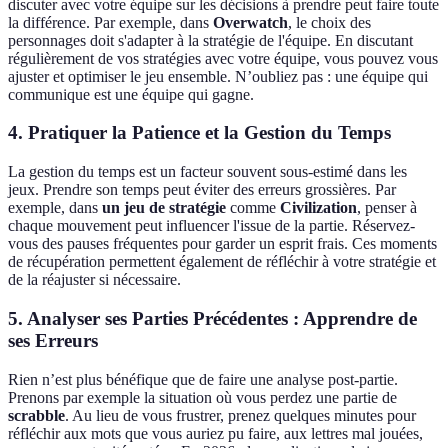
discuter avec votre équipe sur les décisions à prendre peut faire toute
la différence. Par exemple, dans
Overwatch
, le choix des
personnages doit s'adapter à la stratégie de l'équipe. En discutant
régulièrement de vos stratégies avec votre équipe, vous pouvez vous
ajuster et optimiser le jeu ensemble. N’oubliez pas : une équipe qui
communique est une équipe qui gagne.
4. Pratiquer la Patience et la Gestion du Temps
La gestion du temps est un facteur souvent sous-estimé dans les
jeux. Prendre son temps peut éviter des erreurs grossières. Par
exemple, dans
un jeu de stratégie
comme
Civilization
, penser à
chaque mouvement peut influencer l'issue de la partie. Réservez-
vous des pauses fréquentes pour garder un esprit frais. Ces moments
de récupération permettent également de réfléchir à votre stratégie et
de la réajuster si nécessaire.
5. Analyser ses Parties Précédentes : Apprendre de
ses Erreurs
Rien n’est plus bénéfique que de faire une analyse post-partie.
Prenons par exemple la situation où vous perdez une partie de
scrabble
. Au lieu de vous frustrer, prenez quelques minutes pour
réfléchir aux mots que vous auriez pu faire, aux lettres mal jouées,