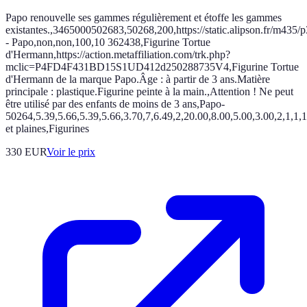
Papo renouvelle ses gammes régulièrement et étoffe les gammes
existantes.,3465000502683,50268,200,https://static.alipson.fr/m435
- Papo,non,non,100,10 362438,Figurine Tortue
d'Hermann,https://action.metaffiliation.com/trk.php?
mclic=P4FD4F431BD15S1UD412d250288735V4,Figurine Tortue
d'Hermann de la marque Papo.Âge : à partir de 3 ans.Matière
principale : plastique.Figurine peinte à la main.,Attention ! Ne peut
être utilisé par des enfants de moins de 3 ans,Papo-
50264,5.39,5.66,5.39,5.66,3.70,7,6.49,2,20.00,8.00,5.00,3.00,2,1,1,1,1,
et plaines,Figurines
330
EUR
Voir le prix