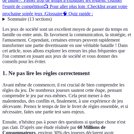
de pause
7. Passer trop de temps à expliquer les règles
8. Oublier
l'esprit de compétition
📺 Pour aller plus loin :
Checklist avant votre
prochaine soirée jeux :
Glossaire
🧠 Quiz rapide :
Sommaire
(
13
sections
)
Les jeux de société sont un excellent moyen de passer du temps en
famille ou entre amis. Ils favorisent la communication, la stratégie, et
l'amusement. Cependant, certaines erreurs peuvent rapidement
transformer une partie divertissante en une véritable bataille ! Dans
cet article, nous allons explorer les erreurs les plus fréquentes que
l'on commet en jouant aux jeux de société et vous donner des
conseils pour les éviter.
1. Ne pas lire les règles correctement
Avant même de commencer, il est crucial de bien comprendre les
règles du jeu. De nombreux joueurs sautent cette étape, pensant
comprendre le jeu par eux-mêmes. Cela peut mener à des
malentendus, des conflits et, finalement, à une expérience de jeu
décevante. Prenez le temps de lire le livret de règles ensemble, et si
nécessaire, faites une partie test sans enjeux.
Ensuite, n'hésitez pas à poser des questions si quelque chose n'est
pas clair. D'après une étude réalisée par
60 Millions de
Consommateurs
, environ 30% des joueurs déclarent avoir