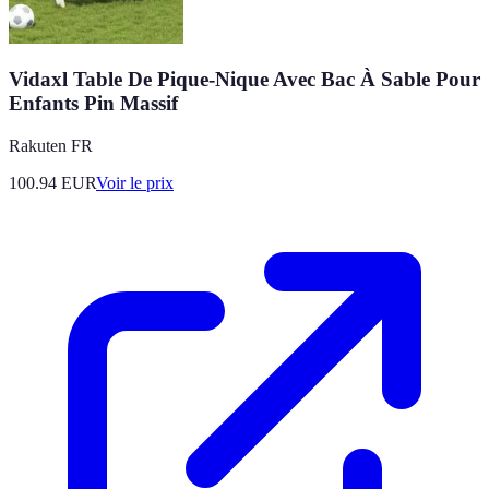
Vidaxl Table De Pique-Nique Avec Bac À Sable Pour
Enfants Pin Massif
Rakuten FR
100.94
EUR
Voir le prix