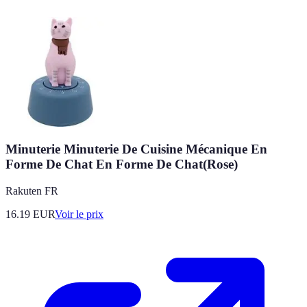
Minuterie Minuterie De Cuisine Mécanique En
Forme De Chat En Forme De Chat(Rose)
Rakuten FR
16.19
EUR
Voir le prix