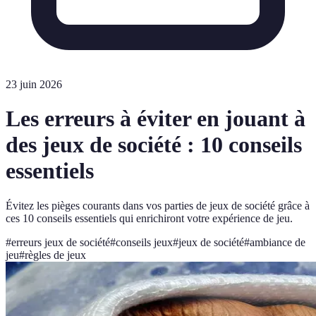
23 juin 2026
Les erreurs à éviter en jouant à
des jeux de société : 10 conseils
essentiels
Évitez les pièges courants dans vos parties de jeux de société grâce à
ces 10 conseils essentiels qui enrichiront votre expérience de jeu.
#
erreurs jeux de société
#
conseils jeux
#
jeux de société
#
ambiance de
jeu
#
règles de jeux