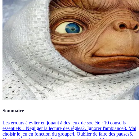
Sommaire
Les erreurs à éviter en jouant à des jeux de société : 10 conseils
essentiels
1. Négliger la lecture des règles
2. Ignorer l'ambiance
3. Mal
choisir le jeu en fonction du groupe
4. Oublier de faire des pauses
5.