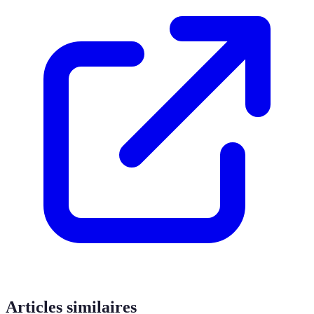
Articles similaires