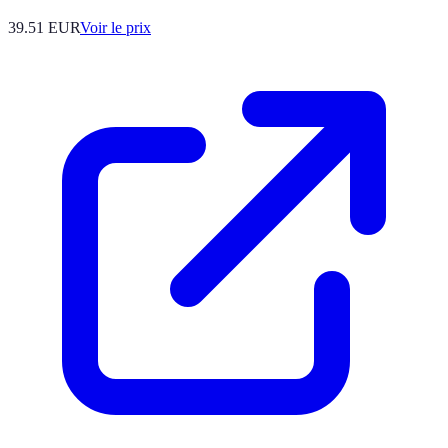
39.51
EUR
Voir le prix