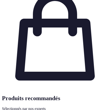
Produits recommandés
Sélectionnés par nos experts