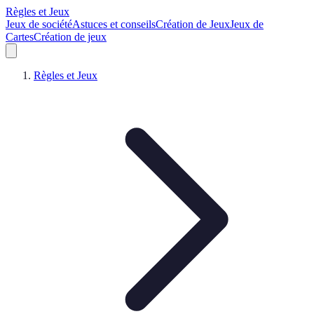
Règles et Jeux
Jeux de société
Astuces et conseils
Création de Jeux
Jeux de
Cartes
Création de jeux
Règles et Jeux