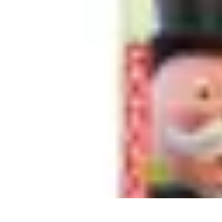
Règles et Jeux
Jeux de société
Astuces et conseils
Création de Jeux
Jeux de Cartes
Créa
Règles et Jeux