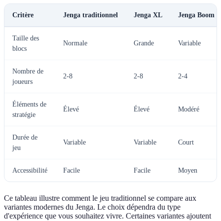
Critère
Jenga traditionnel
Jenga XL
Jenga Boom
Taille des
Normale
Grande
Variable
blocs
Nombre de
2-8
2-8
2-4
joueurs
Éléments de
Élevé
Élevé
Modéré
stratégie
Durée de
Variable
Variable
Court
jeu
Accessibilité
Facile
Facile
Moyen
Ce tableau illustre comment le jeu traditionnel se compare aux
variantes modernes du Jenga. Le choix dépendra du type
d'expérience que vous souhaitez vivre. Certaines variantes ajoutent