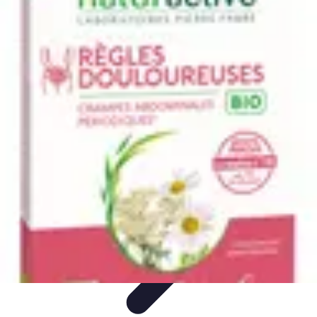
Règles et Jeux
Jeux de société
Astuces et conseils
Création de Jeux
Jeux de
Cartes
Création de jeux
Règles et Jeux