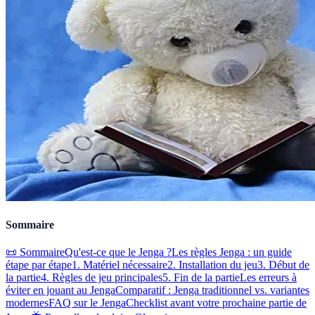
Sommaire
📜 Sommaire
Qu'est-ce que le Jenga ?
Les règles Jenga : un guide
étape par étape
1. Matériel nécessaire
2. Installation du jeu
3. Début de
la partie
4. Règles de jeu principales
5. Fin de la partie
Les erreurs à
éviter en jouant au Jenga
Comparatif : Jenga traditionnel vs. variantes
modernes
FAQ sur le Jenga
Checklist avant votre prochaine partie de