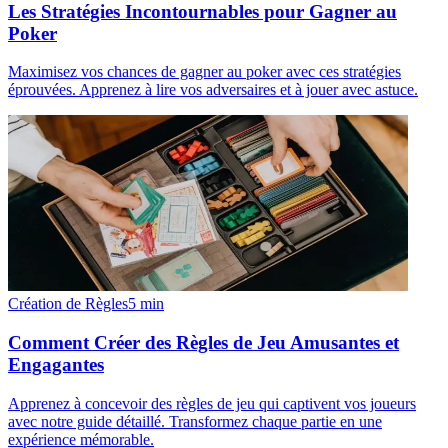
Les Stratégies Incontournables pour Gagner au
Poker
Maximisez vos chances de gagner au poker avec ces stratégies
éprouvées. Apprenez à lire vos adversaires et à jouer avec astuce.
Création de Règles
5
min
Comment Créer des Règles de Jeu Amusantes et
Engagantes
Apprenez à concevoir des règles de jeu qui captivent vos joueurs
avec notre guide détaillé. Transformez chaque partie en une
expérience mémorable.