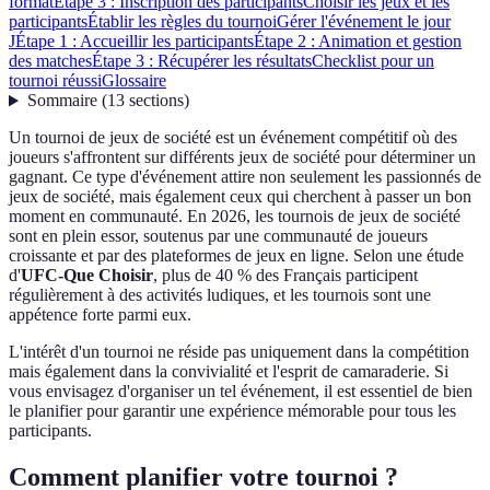
format
Étape 3 : Inscription des participants
Choisir les jeux et les
participants
Établir les règles du tournoi
Gérer l'événement le jour
J
Étape 1 : Accueillir les participants
Étape 2 : Animation et gestion
des matches
Étape 3 : Récupérer les résultats
Checklist pour un
tournoi réussi
Glossaire
Sommaire
(
13
sections
)
Un tournoi de jeux de société est un événement compétitif où des
joueurs s'affrontent sur différents jeux de société pour déterminer un
gagnant. Ce type d'événement attire non seulement les passionnés de
jeux de société, mais également ceux qui cherchent à passer un bon
moment en communauté. En 2026, les tournois de jeux de société
sont en plein essor, soutenus par une communauté de joueurs
croissante et par des plateformes de jeux en ligne. Selon une étude
d'
UFC-Que Choisir
, plus de 40 % des Français participent
régulièrement à des activités ludiques, et les tournois sont une
appétence forte parmi eux.
L'intérêt d'un tournoi ne réside pas uniquement dans la compétition
mais également dans la convivialité et l'esprit de camaraderie. Si
vous envisagez d'organiser un tel événement, il est essentiel de bien
le planifier pour garantir une expérience mémorable pour tous les
participants.
Comment planifier votre tournoi ?