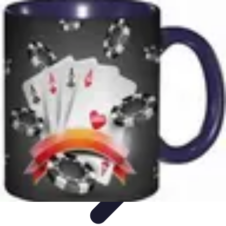
Règles et Jeux
Jeux de société
Astuces et conseils
Création de Jeux
Jeux de
Cartes
Création de jeux
Règles et Jeux