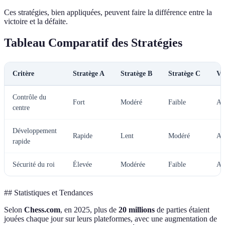
Ces stratégies, bien appliquées, peuvent faire la différence entre la
victoire et la défaite.
Tableau Comparatif des Stratégies
Critère
Stratège A
Stratège B
Stratège C
Ve
Contrôle du
Fort
Modéré
Faible
A
centre
Développement
Rapide
Lent
Modéré
A
rapide
Sécurité du roi
Élevée
Modérée
Faible
A
## Statistiques et Tendances
Selon
Chess.com
, en 2025, plus de
20 millions
de parties étaient
jouées chaque jour sur leurs plateformes, avec une augmentation de