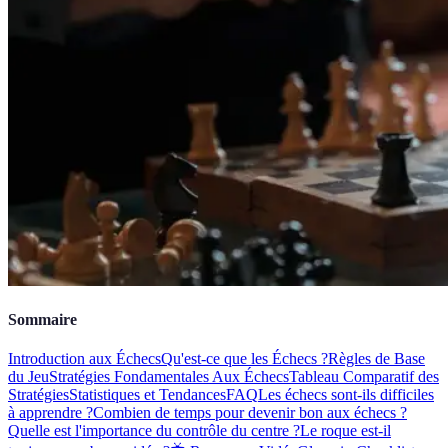
Sommaire
Introduction aux Échecs
Qu'est-ce que les Échecs ?
Règles de Base
du Jeu
Stratégies Fondamentales Aux Échecs
Tableau Comparatif des
Stratégies
Statistiques et Tendances
FAQ
Les échecs sont-ils difficiles
à apprendre ?
Combien de temps pour devenir bon aux échecs ?
Quelle est l'importance du contrôle du centre ?
Le roque est-il