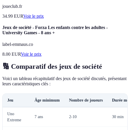
joueclub.fr
34.99
EUR
Voir le prix
Jeux de société - Forza Les enfants contre les adultes -
University Games - 8 ans +
label-emmaus.co
8.00
EUR
Voir le prix
🔢 Comparatif des jeux de société
Voici un tableau récapitulatif des jeux de société discutés, présentant
leurs caractéristiques clés :
Jeu
Âge minimum
Nombre de joueurs
Durée mo
Uno
7 ans
2-10
30 min
Extreme