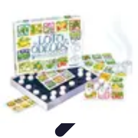
Règles et Jeux
Jeux de société
Astuces et conseils
Création de Jeux
Jeux de
Cartes
Création de jeux
Règles et Jeux