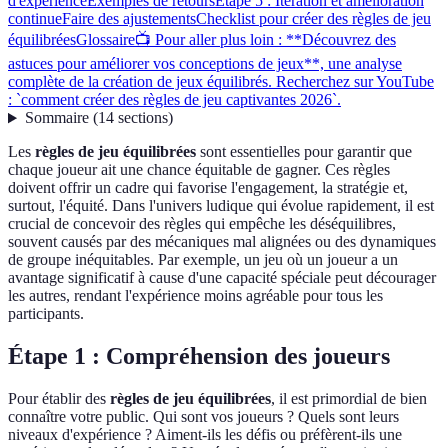
d'expérience
Exemples de retours
Étape 5 : Itération et amélioration
continue
Faire des ajustements
Checklist pour créer des règles de jeu
équilibrées
Glossaire
📺 Pour aller plus loin : **Découvrez des
astuces pour améliorer vos conceptions de jeux**, une analyse
complète de la création de jeux équilibrés. Recherchez sur YouTube
: `comment créer des règles de jeu captivantes 2026`.
Sommaire
(
14
sections
)
Les
règles de jeu équilibrées
sont essentielles pour garantir que
chaque joueur ait une chance équitable de gagner. Ces règles
doivent offrir un cadre qui favorise l'engagement, la stratégie et,
surtout, l'équité. Dans l'univers ludique qui évolue rapidement, il est
crucial de concevoir des règles qui empêche les déséquilibres,
souvent causés par des mécaniques mal alignées ou des dynamiques
de groupe inéquitables. Par exemple, un jeu où un joueur a un
avantage significatif à cause d'une capacité spéciale peut décourager
les autres, rendant l'expérience moins agréable pour tous les
participants.
Étape 1 : Compréhension des joueurs
Pour établir des
règles de jeu équilibrées
, il est primordial de bien
connaître votre public. Qui sont vos joueurs ? Quels sont leurs
niveaux d'expérience ? Aiment-ils les défis ou préfèrent-ils une