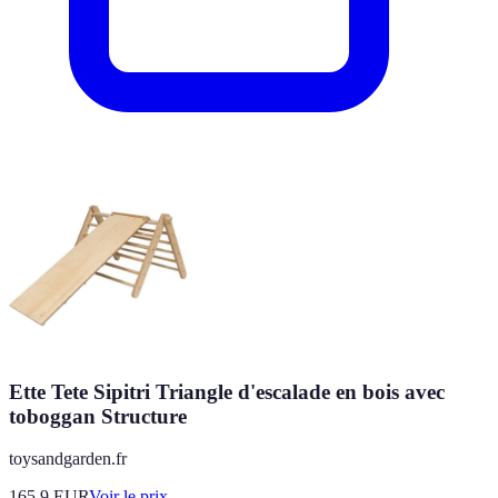
Ette Tete Sipitri Triangle d'escalade en bois avec
toboggan Structure
toysandgarden.fr
165.9
EUR
Voir le prix