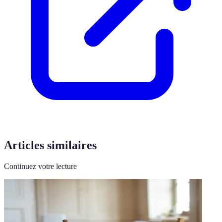
Articles similaires
Continuez votre lecture