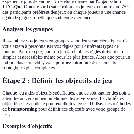
expérience plus détendue ? Une étude menée par l'organisation
UFC-Que Choisir
sur la satisfaction des joueurs a montré que 75 %
des participants préfèrent des jeux où chaque joueur a une chance
égale de gagner, quelle que soit leur expérience.
Analyser les groupes
Rassemblez vos joueurs en groupes selon leurs caractéristiques. Cela
vous aidera à personnaliser vos règles pour différents types de
joueurs. Par exemple, pour un jeu familial, les règles doivent être
simples et accessibles même pour les plus jeunes. Alors que pour un
public plus compétitif, vous pourriez introduire des éléments
stratégiques plus complexes.
Étape 2 : Définir les objectifs de jeu
Chaque jeu a des objectifs spécifiques, que ce soit gagner des points,
atteindre un certain lieu ou éliminer les adversaires. La clarté des
objectifs est essentielle pour établir des règles. Utilisez des méthodes
de
brainstorming
pour définir ces objectifs avec votre groupe de
test.
Exemples d'objectifs