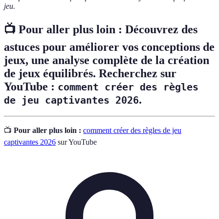
jeu.
📺 Pour aller plus loin :
Découvrez des
astuces pour améliorer vos conceptions de
jeux
, une analyse complète de la création
de jeux équilibrés. Recherchez sur
YouTube :
comment créer des règles
.
de jeu captivantes 2026
📺
Pour aller plus loin :
comment créer des règles de jeu
captivantes 2026
sur YouTube