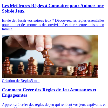
Les Meilleures Règles à Connaitre pour Animer une
Soirée Jeux
Envie de réussir vos soirées jeux ? Découvrez les règles essentielles
pour animer des moments de convivialité et de rire entre amis ou en
famille.
Création de Règles
5
min
Comment Créer des Règles de Jeu Amusantes et
Engageantes
Apprenez à créer des règles de jeu qui rendent vos jeux captivants et