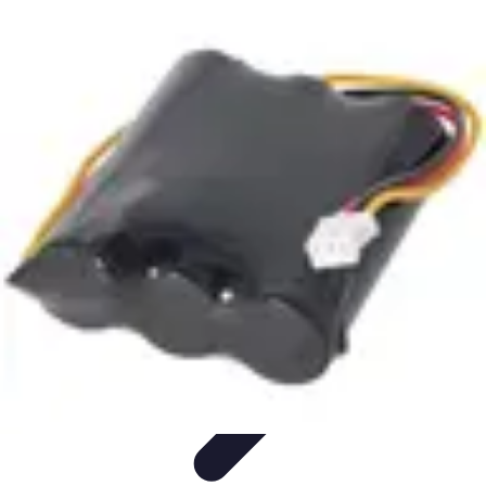
Règles et Jeux
Jeux de société
Astuces et conseils
Création de Jeux
Jeux de
Cartes
Création de jeux
Règles et Jeux