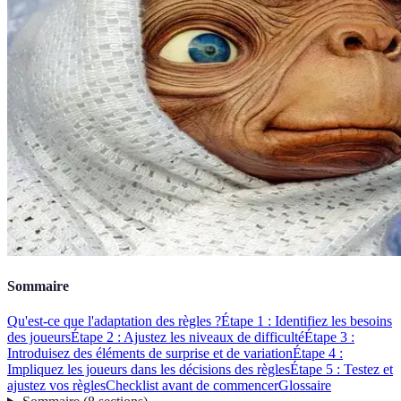
Sommaire
Qu'est-ce que l'adaptation des règles ?
Étape 1 : Identifiez les besoins
des joueurs
Étape 2 : Ajustez les niveaux de difficulté
Étape 3 :
Introduisez des éléments de surprise et de variation
Étape 4 :
Impliquez les joueurs dans les décisions des règles
Étape 5 : Testez et
ajustez vos règles
Checklist avant de commencer
Glossaire