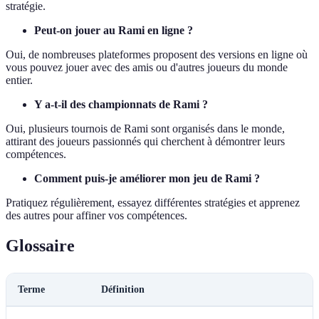
stratégie.
Peut-on jouer au Rami en ligne ?
Oui, de nombreuses plateformes proposent des versions en ligne où
vous pouvez jouer avec des amis ou d'autres joueurs du monde
entier.
Y a-t-il des championnats de Rami ?
Oui, plusieurs tournois de Rami sont organisés dans le monde,
attirant des joueurs passionnés qui cherchent à démontrer leurs
compétences.
Comment puis-je améliorer mon jeu de Rami ?
Pratiquez régulièrement, essayez différentes stratégies et apprenez
des autres pour affiner vos compétences.
Glossaire
Terme
Définition