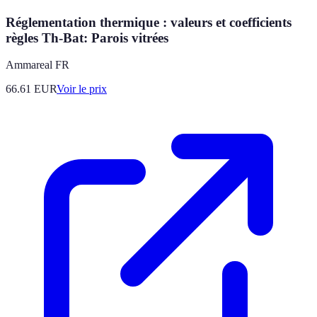
Réglementation thermique : valeurs et coefficients
règles Th-Bat: Parois vitrées
Ammareal FR
66.61
EUR
Voir le prix