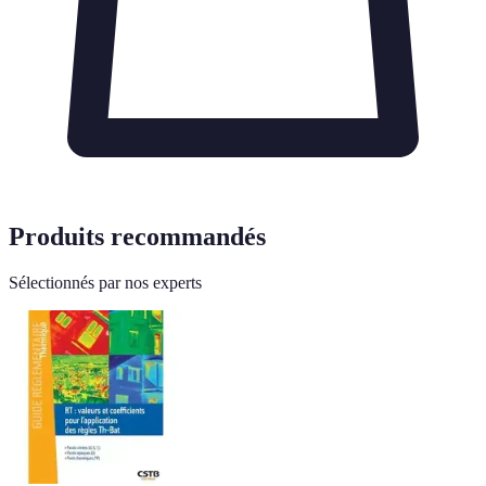
Produits recommandés
Sélectionnés par nos experts