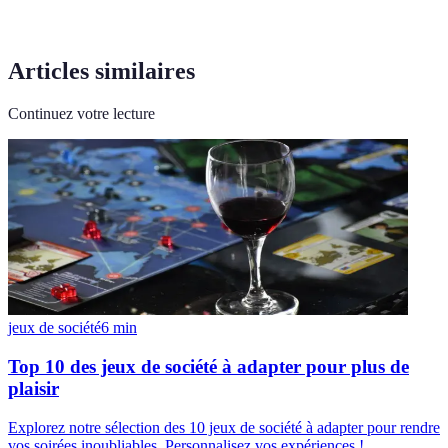
Articles similaires
Continuez votre lecture
jeux de société
6
min
Top 10 des jeux de société à adapter pour plus de
plaisir
Explorez notre sélection des 10 jeux de société à adapter pour rendre
vos soirées inoubliables. Personnalisez vos expériences !