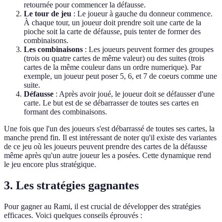
retournée pour commencer la défausse.
Le tour de jeu
: Le joueur à gauche du donneur commence.
À chaque tour, un joueur doit prendre soit une carte de la
pioche soit la carte de défausse, puis tenter de former des
combinaisons.
Les combinaisons
: Les joueurs peuvent former des groupes
(trois ou quatre cartes de même valeur) ou des suites (trois
cartes de la même couleur dans un ordre numerique). Par
exemple, un joueur peut poser 5, 6, et 7 de coeurs comme une
suite.
Défausse
: Après avoir joué, le joueur doit se défausser d'une
carte. Le but est de se débarrasser de toutes ses cartes en
formant des combinaisons.
Une fois que l'un des joueurs s'est débarrassé de toutes ses cartes, la
manche prend fin. Il est intéressant de noter qu'il existe des variantes
de ce jeu où les joueurs peuvent prendre des cartes de la défausse
même après qu'un autre joueur les a posées. Cette dynamique rend
le jeu encore plus stratégique.
3. Les stratégies gagnantes
Pour gagner au Rami, il est crucial de développer des stratégies
efficaces. Voici quelques conseils éprouvés :