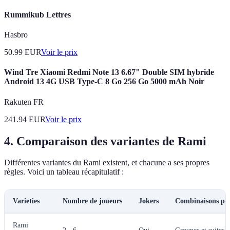
Rummikub Lettres
Hasbro
50.99
EUR
Voir le prix
Wind Tre Xiaomi Redmi Note 13 6.67" Double SIM hybride
Android 13 4G USB Type-C 8 Go 256 Go 5000 mAh Noir
Rakuten FR
241.94
EUR
Voir le prix
4. Comparaison des variantes de Rami
Différentes variantes du Rami existent, et chacune a ses propres
règles. Voici un tableau récapitulatif :
Varieties
Nombre de joueurs
Jokers
Combinaisons pos
Rami