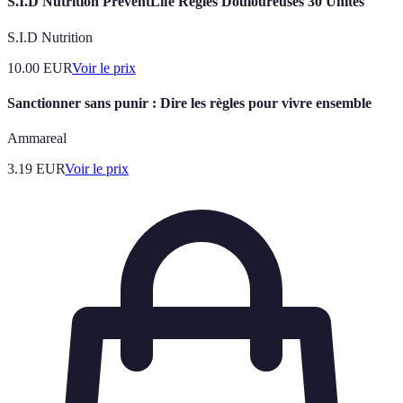
S.I.D Nutrition PreventLife Règles Douloureuses 30 Unités
S.I.D Nutrition
10.00
EUR
Voir le prix
Sanctionner sans punir : Dire les règles pour vivre ensemble
Ammareal
3.19
EUR
Voir le prix