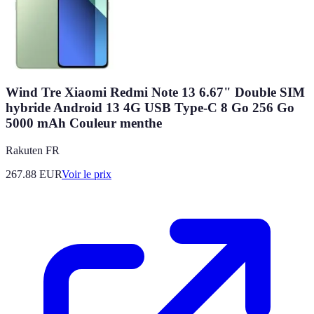
Wind Tre Xiaomi Redmi Note 13 6.67" Double SIM
hybride Android 13 4G USB Type-C 8 Go 256 Go
5000 mAh Couleur menthe
Rakuten FR
267.88
EUR
Voir le prix