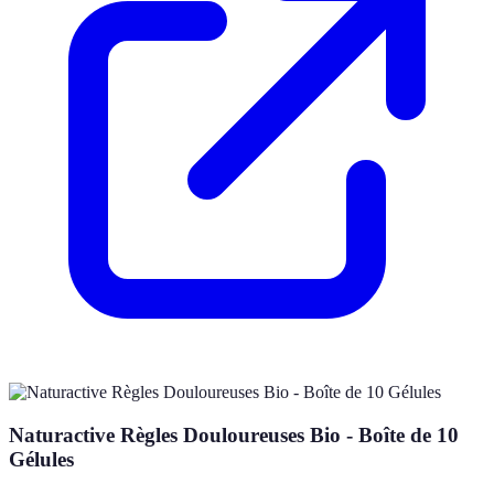
Naturactive Règles Douloureuses Bio - Boîte de 10
Gélules