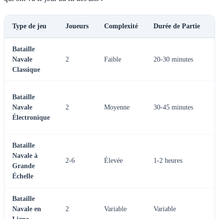
Type de jeu
Joueurs
Complexité
Durée de Partie
V
Bataille
P
Navale
2
Faible
20-30 minutes
p
Classique
d
I
Bataille
p
Navale
2
Moyenne
30-45 minutes
f
Électronique
t
Bataille
P
Navale à
2-6
Élevée
1-2 heures
s
Grande
a
Échelle
Bataille
P
Navale en
2
Variable
Variable
e