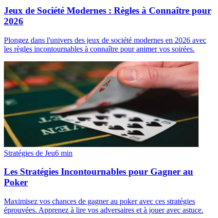
Jeux de Société Modernes : Règles à Connaître pour
2026
Plongez dans l'univers des jeux de société modernes en 2026 avec
les règles incontournables à connaître pour animer vos soirées.
Stratégies de Jeu
6
min
Les Stratégies Incontournables pour Gagner au
Poker
Maximisez vos chances de gagner au poker avec ces stratégies
éprouvées. Apprenez à lire vos adversaires et à jouer avec astuce.