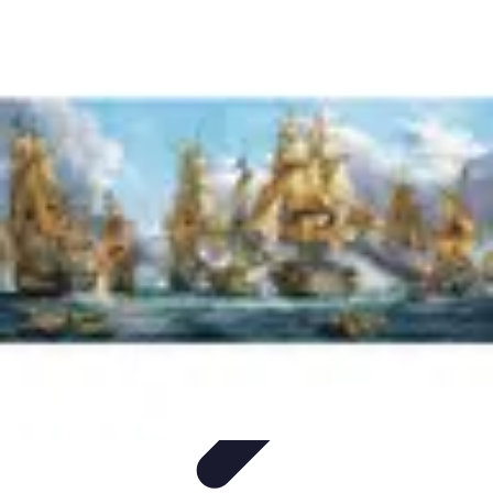
Règles et Jeux
Jeux de société
Astuces et conseils
Création de Jeux
Jeux de
Cartes
Création de jeux
Règles et Jeux