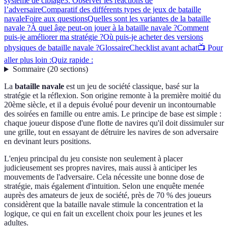
système de ciblage
3. Observer les réactions de
l’adversaire
Comparatif des différents types de jeux de bataille
navale
Foire aux questions
Quelles sont les variantes de la bataille
navale ?
À quel âge peut-on jouer à la bataille navale ?
Comment
puis-je améliorer ma stratégie ?
Où puis-je acheter des versions
physiques de bataille navale ?
Glossaire
Checklist avant achat
📺 Pour
aller plus loin :
Quiz rapide :
Sommaire
(
20
sections
)
La
bataille navale
est un jeu de société classique, basé sur la
stratégie et la réflexion. Son origine remonte à la première moitié du
20ème siècle, et il a depuis évolué pour devenir un incontournable
des soirées en famille ou entre amis. Le principe de base est simple :
chaque joueur dispose d'une flotte de navires qu'il doit dissimuler sur
une grille, tout en essayant de détruire les navires de son adversaire
en devinant leurs positions.
L'enjeu principal du jeu consiste non seulement à placer
judicieusement ses propres navires, mais aussi à anticiper les
mouvements de l'adversaire. Cela nécessite une bonne dose de
stratégie, mais également d'intuition. Selon une enquête menée
auprès des amateurs de jeux de société, près de 70 % des joueurs
considèrent que la bataille navale stimule la concentration et la
logique, ce qui en fait un excellent choix pour les jeunes et les
adultes.