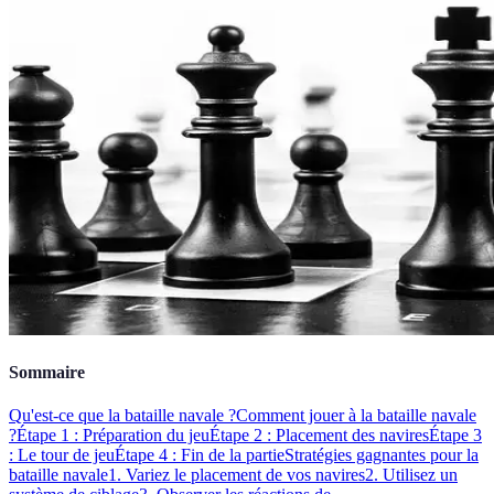
Sommaire
Qu'est-ce que la bataille navale ?
Comment jouer à la bataille navale
?
Étape 1 : Préparation du jeu
Étape 2 : Placement des navires
Étape 3
: Le tour de jeu
Étape 4 : Fin de la partie
Stratégies gagnantes pour la
bataille navale
1. Variez le placement de vos navires
2. Utilisez un