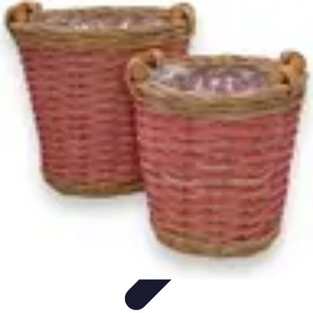
Règles et Jeux
Jeux de société
Astuces et conseils
Création de Jeux
Jeux de
Cartes
Création de jeux
Règles et Jeux