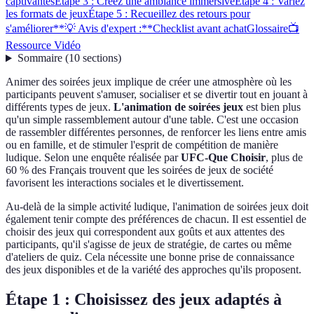
captivantes
Étape 3 : Créez une ambiance immersive
Étape 4 : Variez
les formats de jeux
Étape 5 : Recueillez des retours pour
s'améliorer
**💡 Avis d'expert :**
Checklist avant achat
Glossaire
📺
Ressource Vidéo
Sommaire
(
10
sections
)
Animer des soirées jeux implique de créer une atmosphère où les
participants peuvent s'amuser, socialiser et se divertir tout en jouant à
différents types de jeux.
L'animation de soirées jeux
est bien plus
qu'un simple rassemblement autour d'une table. C'est une occasion
de rassembler différentes personnes, de renforcer les liens entre amis
ou en famille, et de stimuler l'esprit de compétition de manière
ludique. Selon une enquête réalisée par
UFC-Que Choisir
, plus de
60 % des Français trouvent que les soirées de jeux de société
favorisent les interactions sociales et le divertissement.
Au-delà de la simple activité ludique, l'animation de soirées jeux doit
également tenir compte des préférences de chacun. Il est essentiel de
choisir des jeux qui correspondent aux goûts et aux attentes des
participants, qu'il s'agisse de jeux de stratégie, de cartes ou même
d'ateliers de quiz. Cela nécessite une bonne prise de connaissance
des jeux disponibles et de la variété des approches qu'ils proposent.
Étape 1 : Choisissez des jeux adaptés à