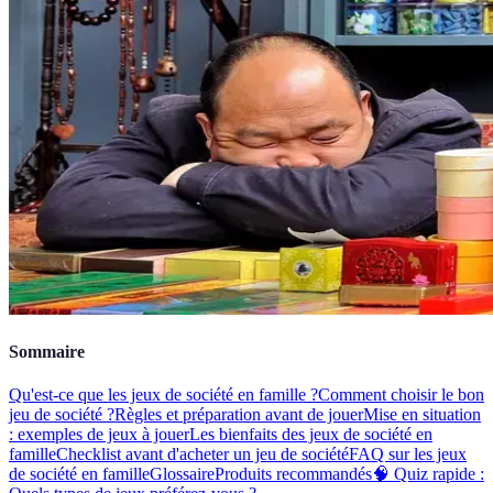
Sommaire
Qu'est-ce que les jeux de société en famille ?
Comment choisir le bon
jeu de société ?
Règles et préparation avant de jouer
Mise en situation
: exemples de jeux à jouer
Les bienfaits des jeux de société en
famille
Checklist avant d'acheter un jeu de société
FAQ sur les jeux
de société en famille
Glossaire
Produits recommandés
🧠 Quiz rapide :