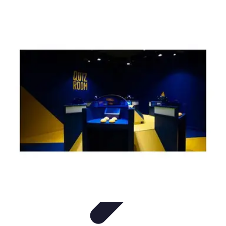
Règles et Jeux
Jeux de société
Astuces et conseils
Création de Jeux
Jeux de
Cartes
Création de jeux
Règles et Jeux