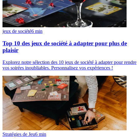
jeux de société
6
min
Top 10 des jeux de société à adapter pour plus de
plaisir
Explorez notre sélection des 10 jeux de société à adapter pour rendre
vos soirées inoubliables. Personnalisez vos expériences !
Stratégies de Jeu
6
min