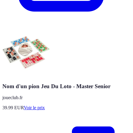
Nom d'un pion Jeu Du Loto - Master Senior
joueclub.fr
39.99
EUR
Voir le prix