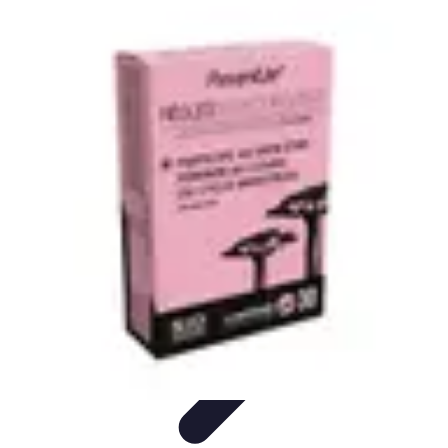
Règles et Jeux
Jeux de société
Astuces et conseils
Création de Jeux
Jeux de
Cartes
Création de jeux
Règles et Jeux