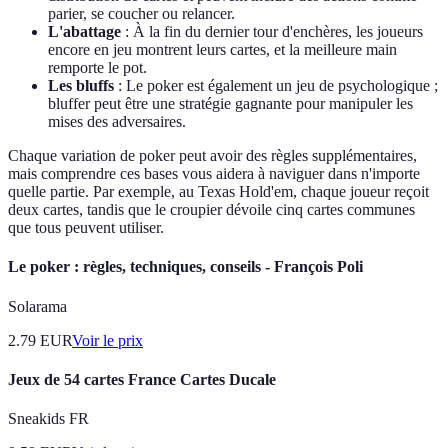
parier, se coucher ou relancer.
L'abattage
: À la fin du dernier tour d'enchères, les joueurs
encore en jeu montrent leurs cartes, et la meilleure main
remporte le pot.
Les bluffs
: Le poker est également un jeu de psychologique ;
bluffer peut être une stratégie gagnante pour manipuler les
mises des adversaires.
Chaque variation de poker peut avoir des règles supplémentaires,
mais comprendre ces bases vous aidera à naviguer dans n'importe
quelle partie. Par exemple, au Texas Hold'em, chaque joueur reçoit
deux cartes, tandis que le croupier dévoile cinq cartes communes
que tous peuvent utiliser.
Le poker : règles, techniques, conseils - François Poli
Solarama
2.79
EUR
Voir le prix
Jeux de 54 cartes France Cartes Ducale
Sneakids FR