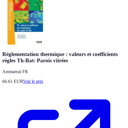
Réglementation thermique : valeurs et coefficients
règles Th-Bat: Parois vitrées
Ammareal FR
66.61
EUR
Voir le prix