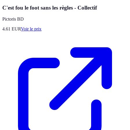
C'est fou le foot sans les règles - Collectif
Pictoris BD
4.61
EUR
Voir le prix