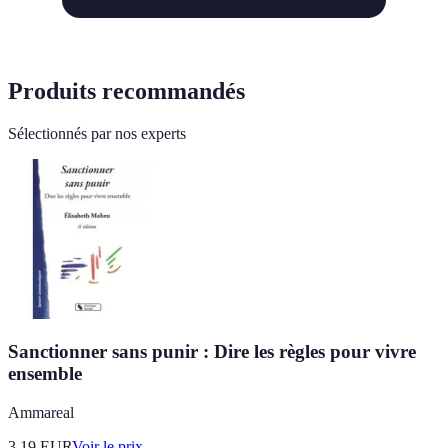
Produits recommandés
Sélectionnés par nos experts
Sanctionner sans punir : Dire les règles pour vivre
ensemble
Ammareal
3.19
EUR
Voir le prix