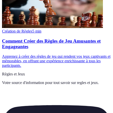
Création de Règles
5
min
Comment Créer des Règles de Jeu Amusantes et
Engageantes
Apprenez à créer des règles de jeu qui rendent vos jeux captivants et
mémorables, en offrant une expérience enrichissante à tous les
participants.
Règles et Jeux
Votre source d'information pour tout savoir sur
regles et jeux
.