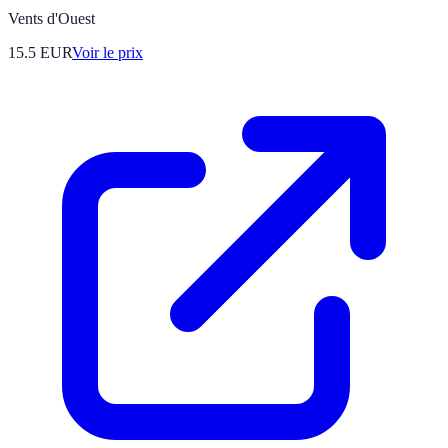
Vents d'Ouest
15.5
EUR
Voir le prix