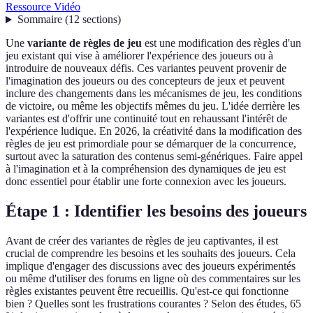
Ressource Vidéo
Sommaire
(
12
sections
)
Une
variante de règles de jeu
est une modification des règles d'un
jeu existant qui vise à améliorer l'expérience des joueurs ou à
introduire de nouveaux défis. Ces variantes peuvent provenir de
l'imagination des joueurs ou des concepteurs de jeux et peuvent
inclure des changements dans les mécanismes de jeu, les conditions
de victoire, ou même les objectifs mêmes du jeu. L'idée derrière les
variantes est d'offrir une continuité tout en rehaussant l'intérêt de
l'expérience ludique. En 2026, la créativité dans la modification des
règles de jeu est primordiale pour se démarquer de la concurrence,
surtout avec la saturation des contenus semi-génériques. Faire appel
à l'imagination et à la compréhension des dynamiques de jeu est
donc essentiel pour établir une forte connexion avec les joueurs.
Étape 1 : Identifier les besoins des joueurs
Avant de créer des variantes de règles de jeu captivantes, il est
crucial de comprendre les besoins et les souhaits des joueurs. Cela
implique d'engager des discussions avec des joueurs expérimentés
ou même d'utiliser des forums en ligne où des commentaires sur les
règles existantes peuvent être recueillis. Qu'est-ce qui fonctionne
bien ? Quelles sont les frustrations courantes ? Selon des études, 65