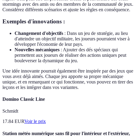
stormings avec des amis ou des membres de la communauté de jeux.
Considérez différents scénarios et ajuste les règles en conséquence.
Exemples d'innovations :
Changement d'objectifs
: Dans un jeu de stratégie, au lieu
d'atteindre un objectif militaire, les joueurs pourraient viser à
développer l'économie de leur pays.
Nouvelles mécaniques
: Ajouter des dés spéciaux qui
permettent aux joueurs de réaliser des actions uniques peut
bouleverser la dynamique du jeu.
Une idée innovante pourrait également être inspirée par des jeux que
vous avez déjà aimés. Chaque jeu apporte sa propre mécanique
unique, et en remarquant ce qui fonctionne, vous pouvez en tirer des
leçons et les intégrer dans vos variantes.
Domino Classic Line
Schmidt
17.84
EUR
Voir le prix
Station météo numérique sans fil pour l'intérieur et l'extérieur,