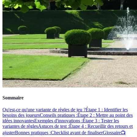
Sommaire
Qu'est-ce qu'une variante de règles de jeu ?
Étape 1 : Identifier les
besoins des joueurs
Conseils pratiques :
Étape 2 : Mettre au point des
idées innovantes
Exemples d'innovations :
Étape 3 : Tester les
variantes de règles
Astuces de test :
Étape 4 : Recueillir des retours et
ajuster
Bonnes pratiques :
Checklist avant de finaliser
Glossaire
📺