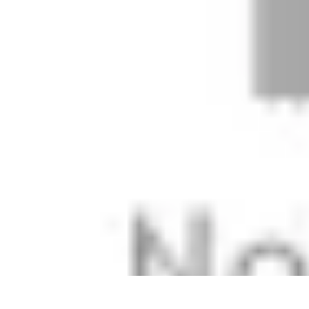
Règles et Jeux
Jeux de société
Astuces et conseils
Création de Jeux
Jeux de Cartes
Créa
Règles et Jeux