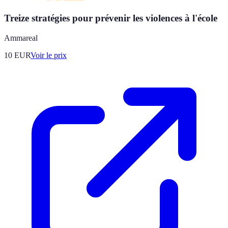
Treize stratégies pour prévenir les violences à l'école
Ammareal
10
EUR
Voir le prix