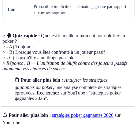
Probabilité implicite d'une main gagnante par rapport
Cote
aux mises requises.
>
🧠 Quiz rapide :
Quel est le meilleur moment pour bluffer au
poker ?
> - A) Toujours
> - B) Lorsque vous êtes confronté à un joueur passif
> - C) Lorsqu'il y a un tirage possible
>
Réponse : B — L'utilisation de bluffs contre des joueurs passifs
augmente vos chances de succès.
📺 Pour aller plus loin :
Analyser les stratégies
gagnantes au poker
, une analyse complète de stratégies
éprouvées. Recherchez sur YouTube : "stratégies poker
gagnantes 2026".
📺
Pour aller plus loin :
stratégies poker gagnantes 2026
sur
YouTube