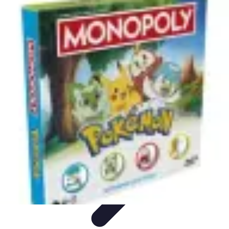
Règles et Jeux
Jeux de société
Astuces et conseils
Création de Jeux
Jeux de
Cartes
Création de jeux
Règles et Jeux