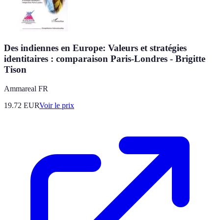
Des indiennes en Europe: Valeurs et stratégies
identitaires : comparaison Paris-Londres - Brigitte
Tison
Ammareal FR
19.72
EUR
Voir le prix