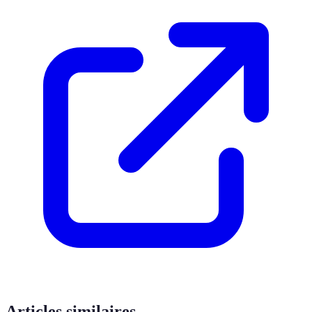
Articles similaires