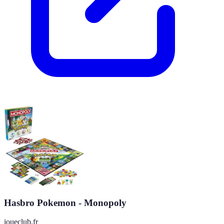
Hasbro Pokemon - Monopoly
joueclub.fr