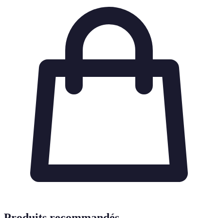
Produits recommandés