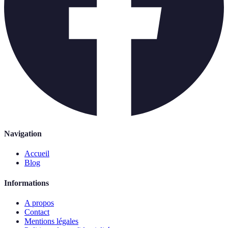
Navigation
Accueil
Blog
Informations
A propos
Contact
Mentions légales