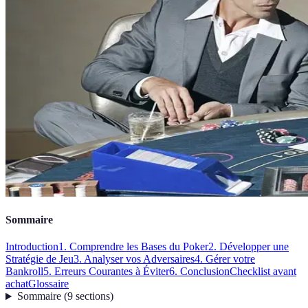
Sommaire
Introduction
1. Comprendre les Bases du Poker
2. Développer une
Stratégie de Jeu
3. Analyser vos Adversaires
4. Gérer votre
Bankroll
5. Erreurs Courantes à Éviter
6. Conclusion
Checklist avant
achat
Glossaire
Sommaire
(
9
sections
)