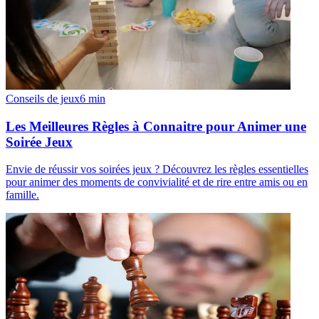
Conseils de jeux
6
min
Les Meilleures Règles à Connaitre pour Animer une
Soirée Jeux
Envie de réussir vos soirées jeux ? Découvrez les règles essentielles
pour animer des moments de convivialité et de rire entre amis ou en
famille.