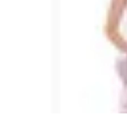
Règles et Jeux
Jeux de société
Astuces et conseils
Création de Jeux
Jeux de Cartes
Créa
Règles et Jeux