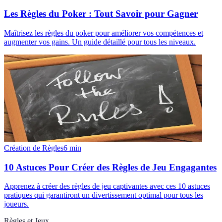
Les Règles du Poker : Tout Savoir pour Gagner
Maîtrisez les règles du poker pour améliorer vos compétences et
augmenter vos gains. Un guide détaillé pour tous les niveaux.
Création de Règles
6
min
10 Astuces Pour Créer des Règles de Jeu Engagantes
Apprenez à créer des règles de jeu captivantes avec ces 10 astuces
pratiques qui garantiront un divertissement optimal pour tous les
joueurs.
Règles et Jeux