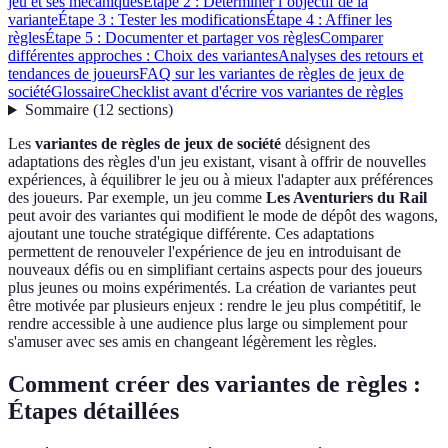
jeu et ses mécaniques
Étape 2 : Déterminer l’objectif de la
variante
Étape 3 : Tester les modifications
Étape 4 : Affiner les
règles
Étape 5 : Documenter et partager vos règles
Comparer
différentes approches : Choix des variantes
Analyses des retours et
tendances de joueurs
FAQ sur les variantes de règles de jeux de
société
Glossaire
Checklist avant d'écrire vos variantes de règles
Sommaire
(
12
sections
)
Les
variantes de règles de jeux de société
désignent des
adaptations des règles d'un jeu existant, visant à offrir de nouvelles
expériences, à équilibrer le jeu ou à mieux l'adapter aux préférences
des joueurs. Par exemple, un jeu comme
Les Aventuriers du Rail
peut avoir des variantes qui modifient le mode de dépôt des wagons,
ajoutant une touche stratégique différente. Ces adaptations
permettent de renouveler l'expérience de jeu en introduisant de
nouveaux défis ou en simplifiant certains aspects pour des joueurs
plus jeunes ou moins expérimentés. La création de variantes peut
être motivée par plusieurs enjeux : rendre le jeu plus compétitif, le
rendre accessible à une audience plus large ou simplement pour
s'amuser avec ses amis en changeant légèrement les règles.
Comment créer des variantes de règles :
Étapes détaillées