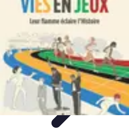
Règles et Jeux
Jeux de société
Astuces et conseils
Création de Jeux
Jeux de
Cartes
Création de jeux
Règles et Jeux