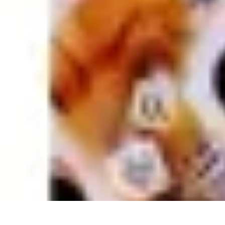
Règles et Jeux
Jeux de société
Astuces et conseils
Création de Jeux
Jeux de Cartes
Créa
Règles et Jeux