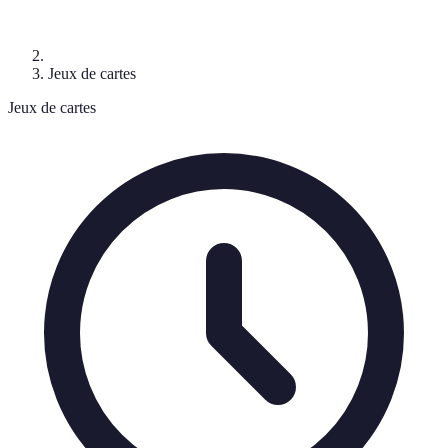
Jeux de cartes
Jeux de cartes