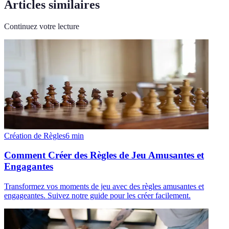
Articles similaires
Continuez votre lecture
Création de Règles
6
min
Comment Créer des Règles de Jeu Amusantes et
Engagantes
Transformez vos moments de jeu avec des règles amusantes et
engageantes. Suivez notre guide pour les créer facilement.