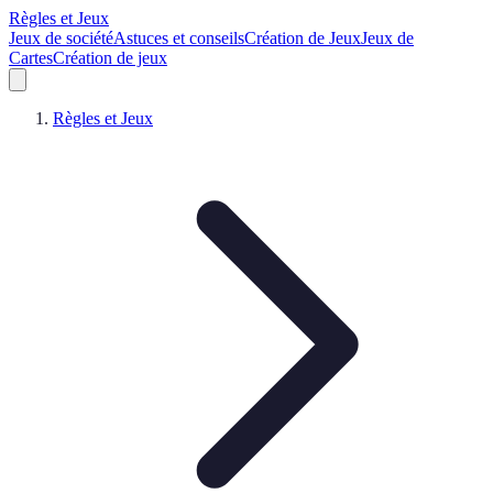
Règles et Jeux
Jeux de société
Astuces et conseils
Création de Jeux
Jeux de
Cartes
Création de jeux
Règles et Jeux