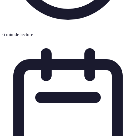
6 min de lecture