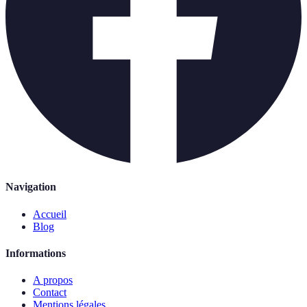
Navigation
Accueil
Blog
Informations
A propos
Contact
Mentions légales