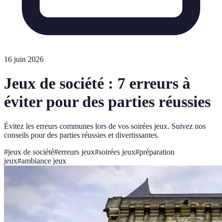
16 juin 2026
Jeux de société : 7 erreurs à
éviter pour des parties réussies
Évitez les erreurs communes lors de vos soirées jeux. Suivez nos
conseils pour des parties réussies et divertissantes.
#
jeux de société
#
erreurs jeux
#
soirées jeux
#
préparation
jeux
#
ambiance jeux