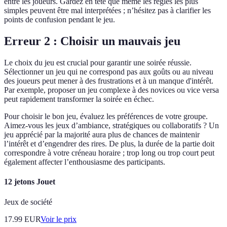
entre les joueurs. Gardez en tête que même les règles les plus
simples peuvent être mal interprétées ; n’hésitez pas à clarifier les
points de confusion pendant le jeu.
Erreur 2 : Choisir un mauvais jeu
Le choix du jeu est crucial pour garantir une soirée réussie.
Sélectionner un jeu qui ne correspond pas aux goûts ou au niveau
des joueurs peut mener à des frustrations et à un manque d'intérêt.
Par exemple, proposer un jeu complexe à des novices ou vice versa
peut rapidement transformer la soirée en échec.
Pour choisir le bon jeu, évaluez les préférences de votre groupe.
Aimez-vous les jeux d’ambiance, stratégiques ou collaboratifs ? Un
jeu apprécié par la majorité aura plus de chances de maintenir
l’intérêt et d’engendrer des rires. De plus, la durée de la partie doit
correspondre à votre créneau horaire ; trop long ou trop court peut
également affecter l’enthousiasme des participants.
12 jetons Jouet
Jeux de société
17.99
EUR
Voir le prix