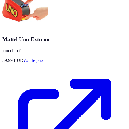
Mattel Uno Extreme
joueclub.fr
39.99
EUR
Voir le prix