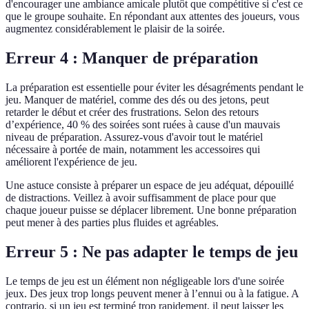
d'encourager une ambiance amicale plutôt que compétitive si c'est ce
que le groupe souhaite. En répondant aux attentes des joueurs, vous
augmentez considérablement le plaisir de la soirée.
Erreur 4 : Manquer de préparation
La préparation est essentielle pour éviter les désagréments pendant le
jeu. Manquer de matériel, comme des dés ou des jetons, peut
retarder le début et créer des frustrations. Selon des retours
d’expérience, 40 % des soirées sont ruées à cause d'un mauvais
niveau de préparation. Assurez-vous d'avoir tout le matériel
nécessaire à portée de main, notamment les accessoires qui
améliorent l'expérience de jeu.
Une astuce consiste à préparer un espace de jeu adéquat, dépouillé
de distractions. Veillez à avoir suffisamment de place pour que
chaque joueur puisse se déplacer librement. Une bonne préparation
peut mener à des parties plus fluides et agréables.
Erreur 5 : Ne pas adapter le temps de jeu
Le temps de jeu est un élément non négligeable lors d'une soirée
jeux. Des jeux trop longs peuvent mener à l’ennui ou à la fatigue. A
contrario, si un jeu est terminé trop rapidement, il peut laisser les