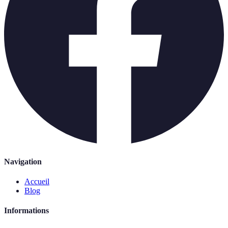
Navigation
Accueil
Blog
Informations