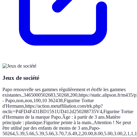
Jeux de société
Papo renouvelle ses gammes régulièrement et étoffe les gammes
existantes.,3465000502683,50268,200,https://static.alipson.fr/m435
- Papo,non,non,100,10 362438,Figurine Tortue
d'Hermann,https://action.metaffiliation.com/trk.php?
mclic=P4FD4F431BD15S1UD412d250288735V4,Figurine Tortue
d'Hermann de la marque Papo.Âge : à partir de 3 ans.Matière
principale : plastique.Figurine peinte à la main.,Attention ! Ne peut
être utilisé par des enfants de moins de 3 ans,Papo-
50264,5.39,5.66,5.39,5.66,3.70,7,6.49,2,20.00,8.00,5.00,3.00,2,1,1,1,1,