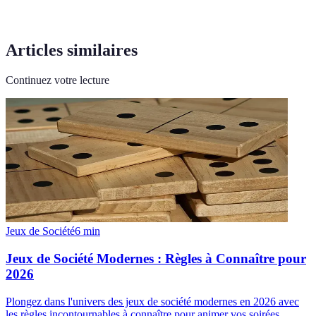
Articles similaires
Continuez votre lecture
Jeux de Société
6
min
Jeux de Société Modernes : Règles à Connaître pour
2026
Plongez dans l'univers des jeux de société modernes en 2026 avec
les règles incontournables à connaître pour animer vos soirées.