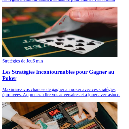
Stratégies de Jeu
6
min
Les Stratégies Incontournables pour Gagner au
Poker
Maximisez vos chances de gagner au poker avec ces stratégies
éprouvées. Apprenez à lire vos adversaires et à jouer avec astuce.