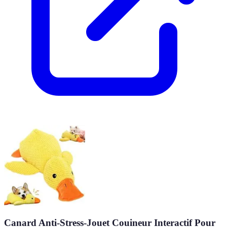
Canard Anti-Stress-Jouet Couineur Interactif Pour