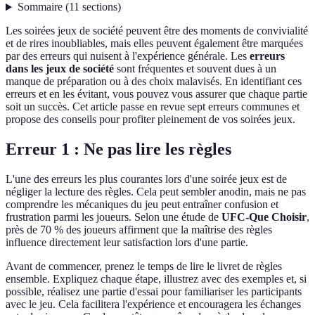
Sommaire
(
11
sections
)
Les soirées jeux de société peuvent être des moments de convivialité
et de rires inoubliables, mais elles peuvent également être marquées
par des erreurs qui nuisent à l'expérience générale. Les
erreurs
dans les jeux de société
sont fréquentes et souvent dues à un
manque de préparation ou à des choix malavisés. En identifiant ces
erreurs et en les évitant, vous pouvez vous assurer que chaque partie
soit un succès. Cet article passe en revue sept erreurs communes et
propose des conseils pour profiter pleinement de vos soirées jeux.
Erreur 1 : Ne pas lire les règles
L'une des erreurs les plus courantes lors d'une soirée jeux est de
négliger la lecture des règles. Cela peut sembler anodin, mais ne pas
comprendre les mécaniques du jeu peut entraîner confusion et
frustration parmi les joueurs. Selon une étude de
UFC-Que Choisir
,
près de 70 % des joueurs affirment que la maîtrise des règles
influence directement leur satisfaction lors d'une partie.
Avant de commencer, prenez le temps de lire le livret de règles
ensemble. Expliquez chaque étape, illustrez avec des exemples et, si
possible, réalisez une partie d'essai pour familiariser les participants
avec le jeu. Cela facilitera l'expérience et encouragera les échanges