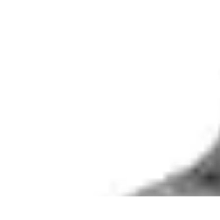
Règles et Jeux
Jeux de société
Astuces et conseils
Création de Jeux
Jeux de Cartes
Créa
Règles et Jeux