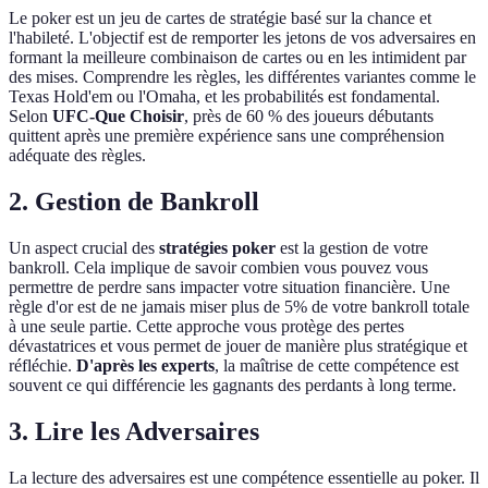
Le poker est un jeu de cartes de stratégie basé sur la chance et
l'habileté. L'objectif est de remporter les jetons de vos adversaires en
formant la meilleure combinaison de cartes ou en les intimident par
des mises. Comprendre les règles, les différentes variantes comme le
Texas Hold'em ou l'Omaha, et les probabilités est fondamental.
Selon
UFC-Que Choisir
, près de 60 % des joueurs débutants
quittent après une première expérience sans une compréhension
adéquate des règles.
2. Gestion de Bankroll
Un aspect crucial des
stratégies poker
est la gestion de votre
bankroll. Cela implique de savoir combien vous pouvez vous
permettre de perdre sans impacter votre situation financière. Une
règle d'or est de ne jamais miser plus de 5% de votre bankroll totale
à une seule partie. Cette approche vous protège des pertes
dévastatrices et vous permet de jouer de manière plus stratégique et
réfléchie.
D'après les experts
, la maîtrise de cette compétence est
souvent ce qui différencie les gagnants des perdants à long terme.
3. Lire les Adversaires
La lecture des adversaires est une compétence essentielle au poker. Il