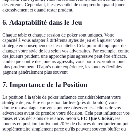
des erreurs. Cependant, il est essentiel de comprendre quand jouer
agressivement et quand rester prudent.
6. Adaptabilité dans le Jeu
Chaque table et chaque session de poker sont uniques. Votre
capacité à vous adapter à différents styles de jeu et à ajuster votre
stratégie en conséquence est essentielle. Cela pourrait impliquer de
changer votre style de jeu selon vos adversaires. Par exemple, contre
des joueurs prudent, une approche plus agressive peut être efficace,
tandis que contre des joueurs agressifs, vous pourriez vouloir jouer
plus prudemment. D'après notre expérience, les joueurs flexibles
gagnent généralement plus souvent.
7. Importance de la Position
La position à la table de poker influence considérablement votre
stratégie de jeu. Être en position tardive (près du bouton) vous
donne un avantage, car vous pouvez observer les actions de vos
adversaires avant de prendre votre décision. Cela peut influencer vos
mises et vos décisions de relance. Selon
UFC-Que Choisir
, les
joueurs en position tardive ont 20 % de chances de remporter un pot
supplémentaire simplement parce qu'ils peuvent souvent bluffer ou