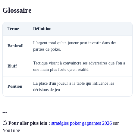
Glossaire
Terme
Définition
L'argent total qu'un joueur peut investir dans des
Bankroll
parties de poker.
Tactique visant à convaincre ses adversaires que l'on a
Bluff
une main plus forte qu'en réalité.
La place d'un joueur à la table qui influence les
Position
décisions de jeu.
---
📺
Pour aller plus loin :
stratégies poker gagnantes 2026
sur
YouTube