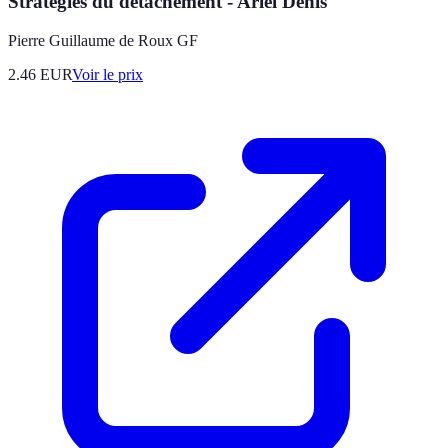
Stratégies du détachement - Ariel Denis
Pierre Guillaume de Roux GF
2.46
EUR
Voir le prix