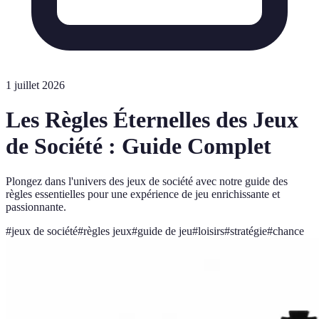
1 juillet 2026
Les Règles Éternelles des Jeux
de Société : Guide Complet
Plongez dans l'univers des jeux de société avec notre guide des
règles essentielles pour une expérience de jeu enrichissante et
passionnante.
#
jeux de société
#
règles jeux
#
guide de jeu
#
loisirs
#
stratégie
#
chance