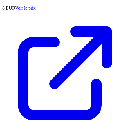
8
EUR
Voir le prix