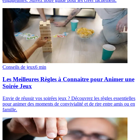
engageantes. Suivez notre guide pour les créer facilement.
Conseils de jeux
6
min
Les Meilleures Règles à Connaitre pour Animer une
Soirée Jeux
Envie de réussir vos soirées jeux ? Découvrez les règles essentielles
pour animer des moments de convivialité et de rire entre amis ou en
famille.