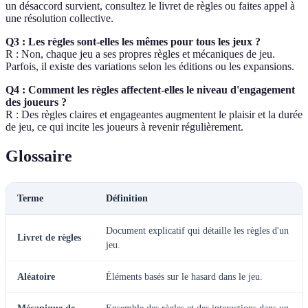
un désaccord survient, consultez le livret de règles ou faites appel à
une résolution collective.
Q3 : Les règles sont-elles les mêmes pour tous les jeux ?
R : Non, chaque jeu a ses propres règles et mécaniques de jeu.
Parfois, il existe des variations selon les éditions ou les expansions.
Q4 : Comment les règles affectent-elles le niveau d'engagement
des joueurs ?
R : Des règles claires et engageantes augmentent le plaisir et la durée
de jeu, ce qui incite les joueurs à revenir régulièrement.
Glossaire
Terme
Définition
Document explicatif qui détaille les règles d'un
Livret de règles
jeu.
Aléatoire
Éléments basés sur le hasard dans le jeu.