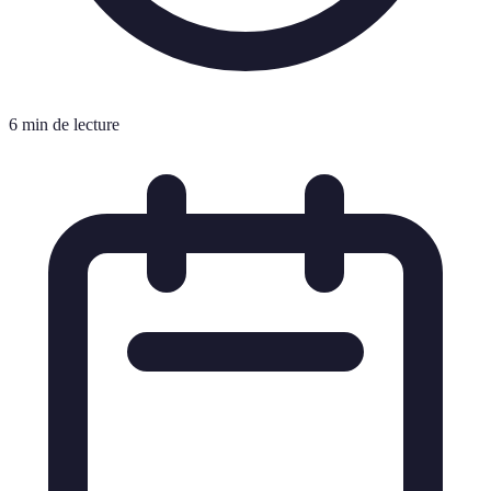
6 min de lecture