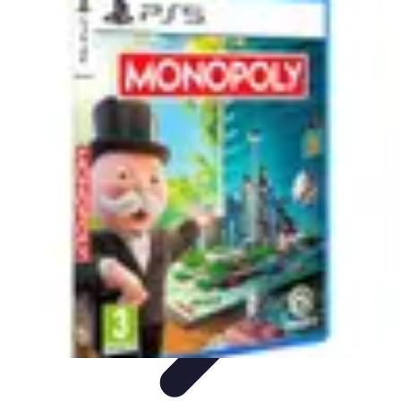
Règles et Jeux
Jeux de société
Astuces et conseils
Création de Jeux
Jeux de
Cartes
Création de jeux
Règles et Jeux