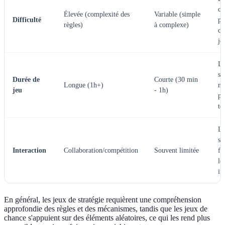
co
Élevée (complexité des
Variable (simple
Difficulté
pe
règles)
à complexe)
ce
jo
Le
st
Durée de
Courte (30 min
Longue (1h+)
né
jeu
- 1h)
pl
te
Le
st
Interaction
Collaboration/compétition
Souvent limitée
fa
le
in
En général, les jeux de stratégie requièrent une compréhension
approfondie des règles et des mécanismes, tandis que les jeux de
chance s'appuient sur des éléments aléatoires, ce qui les rend plus