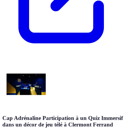
Cap Adrénaline Participation à un Quiz Immersif
dans un décor de jeu télé à Clermont Ferrand