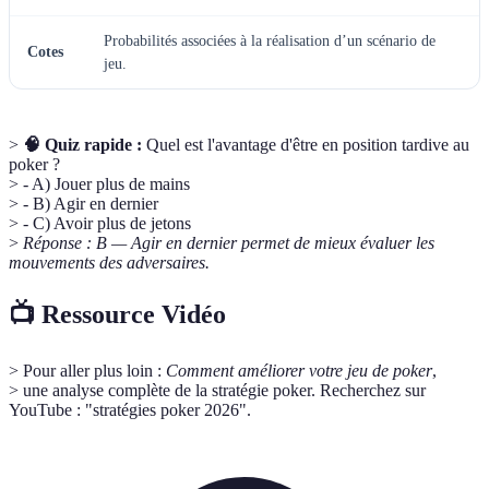
Probabilités associées à la réalisation d’un scénario de
Cotes
jeu.
>
🧠 Quiz rapide :
Quel est l'avantage d'être en position tardive au
poker ?
> - A) Jouer plus de mains
> - B) Agir en dernier
> - C) Avoir plus de jetons
>
Réponse : B — Agir en dernier permet de mieux évaluer les
mouvements des adversaires.
📺 Ressource Vidéo
> Pour aller plus loin :
Comment améliorer votre jeu de poker
,
> une analyse complète de la stratégie poker. Recherchez sur
YouTube : "stratégies poker 2026".