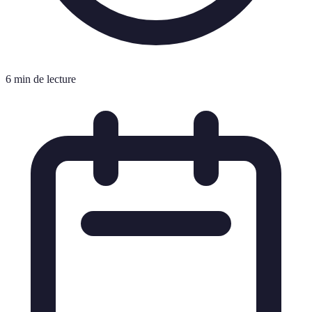
6 min de lecture