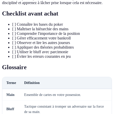
discipliné et apprenez à lâcher prise lorsque cela est nécessaire.
Checklist avant achat
[ ] Connaître les bases du poker
[ ] Maîtriser la hiérarchie des mains
[ ] Comprendre l'importance de la position
[ ] Gérer efficacement votre bankroll
[ ] Observer et lire les autres joueurs
[ ] Appliquer des théories probabilistes
[ ] Utiliser le bluff avec parcimonie
[ ] Éviter les erreurs courantes en jeu
Glossaire
Terme
Définition
Main
Ensemble de cartes en votre possession.
Tactique consistant à tromper un adversaire sur la force
Bluff
de sa main.