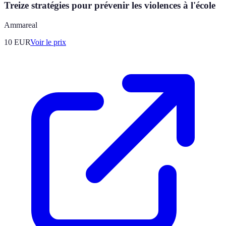
Treize stratégies pour prévenir les violences à l'école
Ammareal
10
EUR
Voir le prix