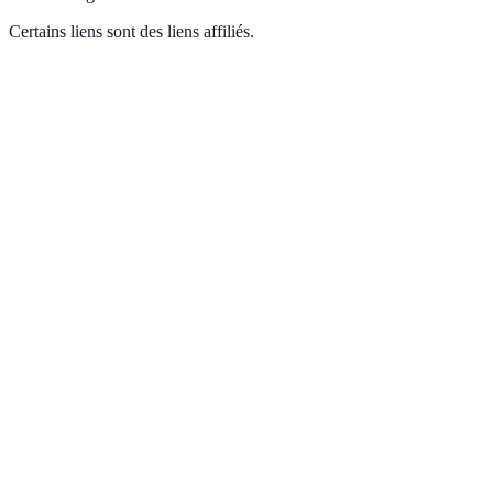
Certains liens sont des liens affiliés.