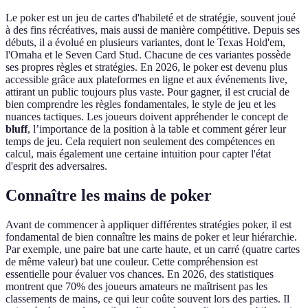
Le poker est un jeu de cartes d'habileté et de stratégie, souvent joué
à des fins récréatives, mais aussi de manière compétitive. Depuis ses
débuts, il a évolué en plusieurs variantes, dont le Texas Hold'em,
l'Omaha et le Seven Card Stud. Chacune de ces variantes possède
ses propres règles et stratégies. En 2026, le poker est devenu plus
accessible grâce aux plateformes en ligne et aux événements live,
attirant un public toujours plus vaste. Pour gagner, il est crucial de
bien comprendre les règles fondamentales, le style de jeu et les
nuances tactiques. Les joueurs doivent appréhender le concept de
bluff
, l’importance de la position à la table et comment gérer leur
temps de jeu. Cela requiert non seulement des compétences en
calcul, mais également une certaine intuition pour capter l'état
d'esprit des adversaires.
Connaître les mains de poker
Avant de commencer à appliquer différentes stratégies poker, il est
fondamental de bien connaître les mains de poker et leur hiérarchie.
Par exemple, une paire bat une carte haute, et un carré (quatre cartes
de même valeur) bat une couleur. Cette compréhension est
essentielle pour évaluer vos chances. En 2026, des statistiques
montrent que 70% des joueurs amateurs ne maîtrisent pas les
classements de mains, ce qui leur coûte souvent lors des parties. Il