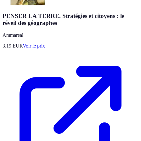
PENSER LA TERRE. Stratégies et citoyens : le
réveil des géographes
Ammareal
3.19
EUR
Voir le prix