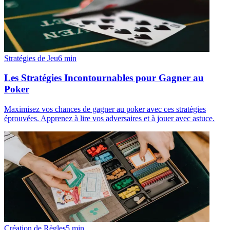
Stratégies de Jeu
6
min
Les Stratégies Incontournables pour Gagner au
Poker
Maximisez vos chances de gagner au poker avec ces stratégies
éprouvées. Apprenez à lire vos adversaires et à jouer avec astuce.
Création de Règles
5
min