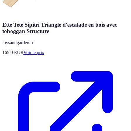
Ette Tete Sipitri Triangle d'escalade en bois avec
toboggan Structure
toysandgarden.fr
165.9
EUR
Voir le prix