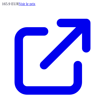
165.9
EUR
Voir le prix