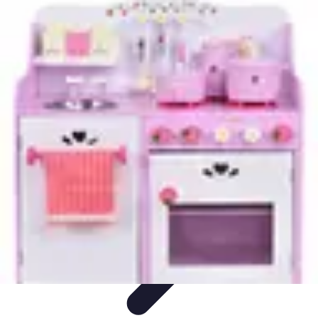
Règles et Jeux
Jeux de société
Astuces et conseils
Création de Jeux
Jeux de
Cartes
Création de jeux
Règles et Jeux