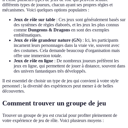
différents types de joueurs, chacun ayant ses propres règles et
mécanismes. Voici quelques options populaires :
Jeux de rôle sur table
: Ces jeux sont généralement basés sur
des systèmes de règles élaborés, et les jeux les plus connus
comme
Dungeons & Dragons
en sont des exemples
emblématiques.
Jeux de rôle grandeur nature (GN)
: Ici, les participants
incarnent leurs personnages dans la vraie vie, souvent avec
des costumes. Cela demande beaucoup d'organisation mais
offre une immersion totale.
Jeux de rôle en ligne
: De nombreux joueurs préfèrent les
jeux en ligne, qui permettent de jouer à distance, souvent dans
des univers fantastiques très développés.
Il est essentiel de choisir un type de jeu qui convient à votre style
personnel ; la diversité des expériences peut mener à de belles
découvertes.
Comment trouver un groupe de jeu
Trouver un groupe de jeu est crucial pour profiter pleinement de
votre expérience de jeu de rôle. Voici plusieurs moyens :