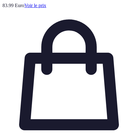
83.99
Euro
Voir le prix