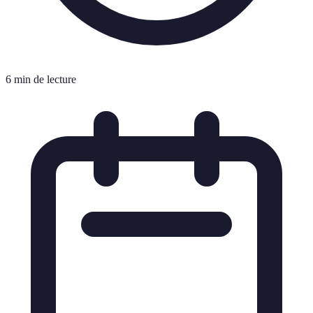
6 min de lecture