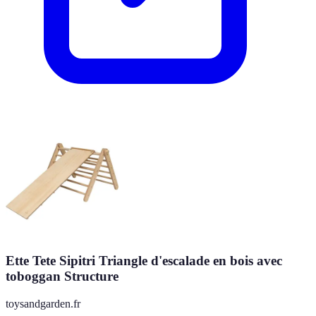
Ette Tete Sipitri Triangle d'escalade en bois avec
toboggan Structure
toysandgarden.fr