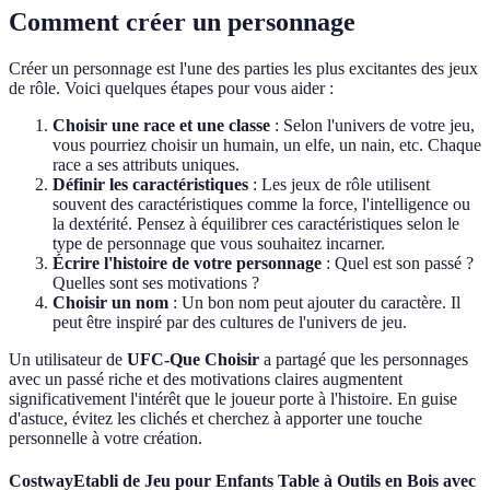
Comment créer un personnage
Créer un personnage est l'une des parties les plus excitantes des jeux
de rôle. Voici quelques étapes pour vous aider :
Choisir une race et une classe
: Selon l'univers de votre jeu,
vous pourriez choisir un humain, un elfe, un nain, etc. Chaque
race a ses attributs uniques.
Définir les caractéristiques
: Les jeux de rôle utilisent
souvent des caractéristiques comme la force, l'intelligence ou
la dextérité. Pensez à équilibrer ces caractéristiques selon le
type de personnage que vous souhaitez incarner.
Écrire l'histoire de votre personnage
: Quel est son passé ?
Quelles sont ses motivations ?
Choisir un nom
: Un bon nom peut ajouter du caractère. Il
peut être inspiré par des cultures de l'univers de jeu.
Un utilisateur de
UFC-Que Choisir
a partagé que les personnages
avec un passé riche et des motivations claires augmentent
significativement l'intérêt que le joueur porte à l'histoire. En guise
d'astuce, évitez les clichés et cherchez à apporter une touche
personnelle à votre création.
CostwayEtabli de Jeu pour Enfants Table à Outils en Bois avec