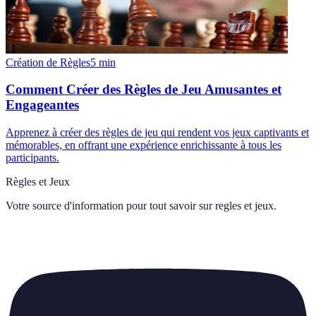
Création de Règles
5
min
Comment Créer des Règles de Jeu Amusantes et
Engageantes
Apprenez à créer des règles de jeu qui rendent vos jeux captivants et
mémorables, en offrant une expérience enrichissante à tous les
participants.
Règles et Jeux
Votre source d'information pour tout savoir sur
regles et jeux
.