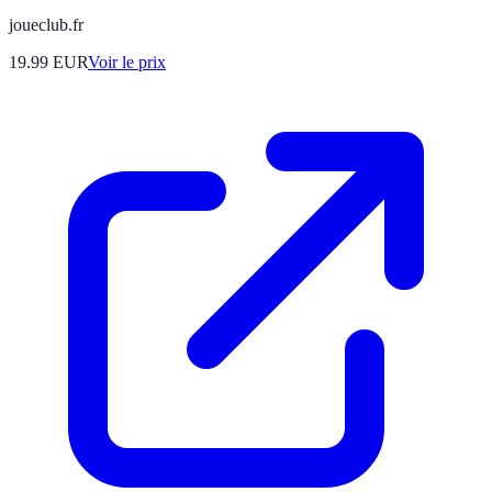
joueclub.fr
19.99
EUR
Voir le prix