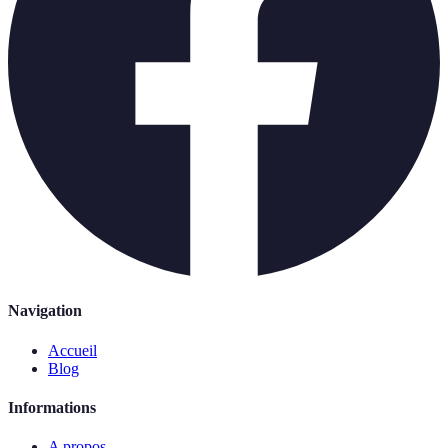
Navigation
Accueil
Blog
Informations
A propos