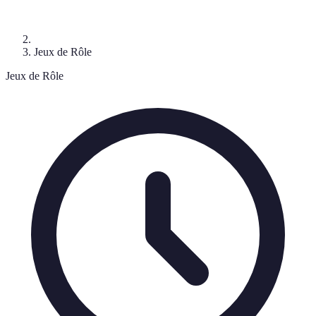
Jeux de Rôle
Jeux de Rôle