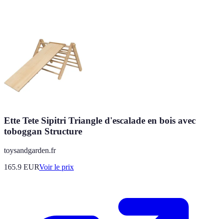
Ette Tete Sipitri Triangle d'escalade en bois avec
toboggan Structure
toysandgarden.fr
165.9
EUR
Voir le prix