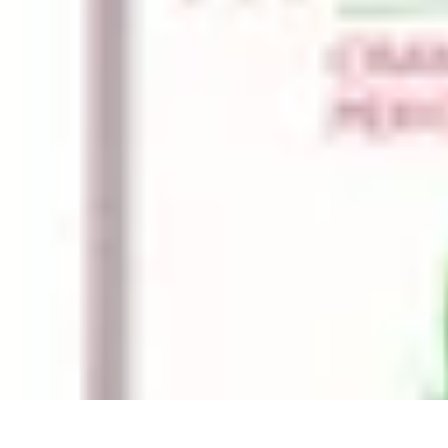
Règles et Jeux
Jeux de société
Astuces et conseils
Création de Jeux
Jeux de Cartes
Créa
Règles et Jeux