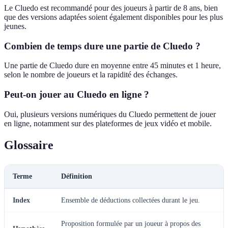
Le Cluedo est recommandé pour des joueurs à partir de 8 ans, bien
que des versions adaptées soient également disponibles pour les plus
jeunes.
Combien de temps dure une partie de Cluedo ?
Une partie de Cluedo dure en moyenne entre 45 minutes et 1 heure,
selon le nombre de joueurs et la rapidité des échanges.
Peut-on jouer au Cluedo en ligne ?
Oui, plusieurs versions numériques du Cluedo permettent de jouer
en ligne, notamment sur des plateformes de jeux vidéo et mobile.
Glossaire
Terme
Définition
Index
Ensemble de déductions collectées durant le jeu.
Proposition formulée par un joueur à propos des