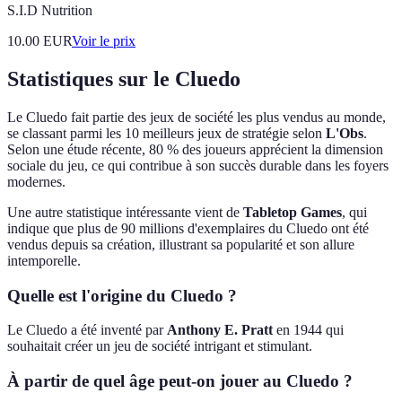
S.I.D Nutrition
10.00
EUR
Voir le prix
Statistiques sur le Cluedo
Le Cluedo fait partie des jeux de société les plus vendus au monde,
se classant parmi les 10 meilleurs jeux de stratégie selon
L'Obs
.
Selon une étude récente, 80 % des joueurs apprécient la dimension
sociale du jeu, ce qui contribue à son succès durable dans les foyers
modernes.
Une autre statistique intéressante vient de
Tabletop Games
, qui
indique que plus de 90 millions d'exemplaires du Cluedo ont été
vendus depuis sa création, illustrant sa popularité et son allure
intemporelle.
Quelle est l'origine du Cluedo ?
Le Cluedo a été inventé par
Anthony E. Pratt
en 1944 qui
souhaitait créer un jeu de société intrigant et stimulant.
À partir de quel âge peut-on jouer au Cluedo ?