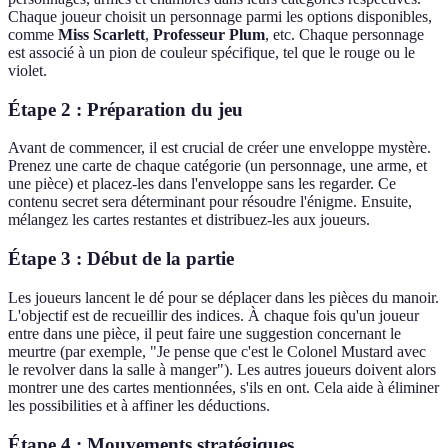
Chaque joueur choisit un personnage parmi les options disponibles,
comme
Miss Scarlett
,
Professeur Plum
, etc. Chaque personnage
est associé à un pion de couleur spécifique, tel que le rouge ou le
violet.
Étape 2 : Préparation du jeu
Avant de commencer, il est crucial de créer une enveloppe mystère.
Prenez une carte de chaque catégorie (un personnage, une arme, et
une pièce) et placez-les dans l'enveloppe sans les regarder. Ce
contenu secret sera déterminant pour résoudre l'énigme. Ensuite,
mélangez les cartes restantes et distribuez-les aux joueurs.
Étape 3 : Début de la partie
Les joueurs lancent le dé pour se déplacer dans les pièces du manoir.
L'objectif est de recueillir des indices. À chaque fois qu'un joueur
entre dans une pièce, il peut faire une suggestion concernant le
meurtre (par exemple, "Je pense que c'est le Colonel Mustard avec
le revolver dans la salle à manger"). Les autres joueurs doivent alors
montrer une des cartes mentionnées, s'ils en ont. Cela aide à éliminer
les possibilities et à affiner les déductions.
Étape 4 : Mouvements stratégiques