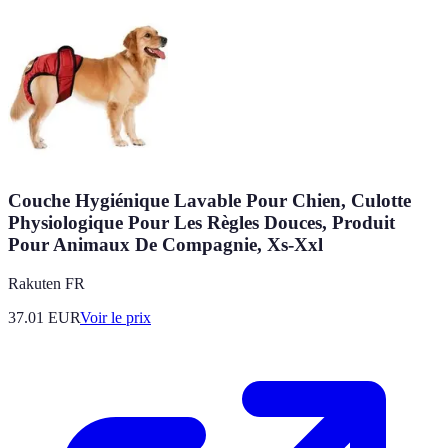
Couche Hygiénique Lavable Pour Chien, Culotte
Physiologique Pour Les Règles Douces, Produit
Pour Animaux De Compagnie, Xs-Xxl
Rakuten FR
37.01
EUR
Voir le prix