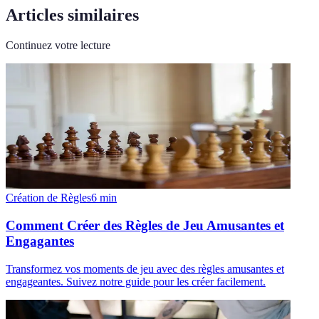
Articles similaires
Continuez votre lecture
Création de Règles
6
min
Comment Créer des Règles de Jeu Amusantes et
Engagantes
Transformez vos moments de jeu avec des règles amusantes et
engageantes. Suivez notre guide pour les créer facilement.