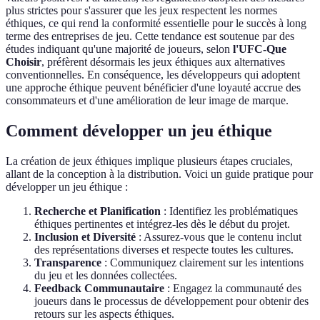
plus strictes pour s'assurer que les jeux respectent les normes
éthiques, ce qui rend la conformité essentielle pour le succès à long
terme des entreprises de jeu. Cette tendance est soutenue par des
études indiquant qu'une majorité de joueurs, selon
l'UFC-Que
Choisir
, préfèrent désormais les jeux éthiques aux alternatives
conventionnelles. En conséquence, les développeurs qui adoptent
une approche éthique peuvent bénéficier d'une loyauté accrue des
consommateurs et d'une amélioration de leur image de marque.
Comment développer un jeu éthique
La création de jeux éthiques implique plusieurs étapes cruciales,
allant de la conception à la distribution. Voici un guide pratique pour
développer un jeu éthique :
Recherche et Planification
: Identifiez les problématiques
éthiques pertinentes et intégrez-les dès le début du projet.
Inclusion et Diversité
: Assurez-vous que le contenu inclut
des représentations diverses et respecte toutes les cultures.
Transparence
: Communiquez clairement sur les intentions
du jeu et les données collectées.
Feedback Communautaire
: Engagez la communauté des
joueurs dans le processus de développement pour obtenir des
retours sur les aspects éthiques.