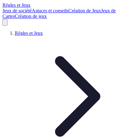
Règles et Jeux
Jeux de société
Astuces et conseils
Création de Jeux
Jeux de
Cartes
Création de jeux
Règles et Jeux