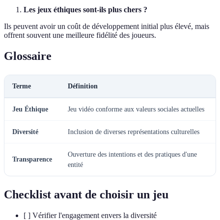
Les jeux éthiques sont-ils plus chers ?
Ils peuvent avoir un coût de développement initial plus élevé, mais
offrent souvent une meilleure fidélité des joueurs.
Glossaire
Terme
Définition
Jeu Éthique
Jeu vidéo conforme aux valeurs sociales actuelles
Diversité
Inclusion de diverses représentations culturelles
Ouverture des intentions et des pratiques d'une
Transparence
entité
Checklist avant de choisir un jeu
[ ] Vérifier l'engagement envers la diversité