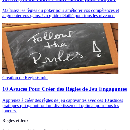
Maîtrisez les règles du poker pour améliorer vos compétences et
augmenter vos gains. Un guide détaillé pour tous les niveaux.
Création de Règles
6
min
10 Astuces Pour Créer des Règles de Jeu Engagantes
Apprenez à créer des règles de jeu captivantes avec ces 10 astuces
pratiques qui garantiront un divertissement optimal pour tous les
joueurs.
Règles et Jeux