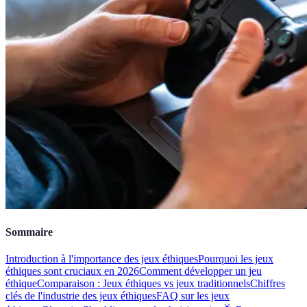
Sommaire
Introduction à l'importance des jeux éthiques
Pourquoi les jeux
éthiques sont cruciaux en 2026
Comment développer un jeu
éthique
Comparaison : Jeux éthiques vs jeux traditionnels
Chiffres
clés de l'industrie des jeux éthiques
FAQ sur les jeux