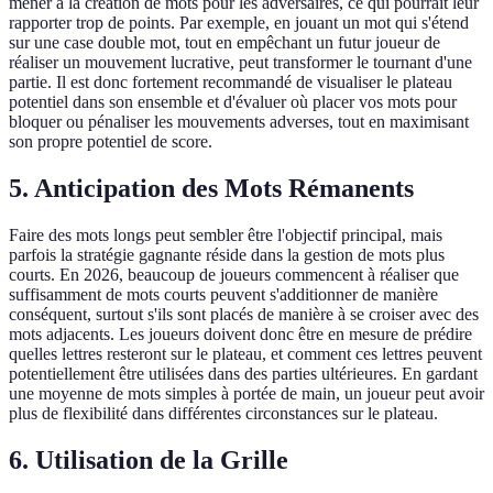
mener à la création de mots pour les adversaires, ce qui pourrait leur
rapporter trop de points. Par exemple, en jouant un mot qui s'étend
sur une case double mot, tout en empêchant un futur joueur de
réaliser un mouvement lucrative, peut transformer le tournant d'une
partie. Il est donc fortement recommandé de visualiser le plateau
potentiel dans son ensemble et d'évaluer où placer vos mots pour
bloquer ou pénaliser les mouvements adverses, tout en maximisant
son propre potentiel de score.
5. Anticipation des Mots Rémanents
Faire des mots longs peut sembler être l'objectif principal, mais
parfois la stratégie gagnante réside dans la gestion de mots plus
courts. En 2026, beaucoup de joueurs commencent à réaliser que
suffisamment de mots courts peuvent s'additionner de manière
conséquent, surtout s'ils sont placés de manière à se croiser avec des
mots adjacents. Les joueurs doivent donc être en mesure de prédire
quelles lettres resteront sur le plateau, et comment ces lettres peuvent
potentiellement être utilisées dans des parties ultérieures. En gardant
une moyenne de mots simples à portée de main, un joueur peut avoir
plus de flexibilité dans différentes circonstances sur le plateau.
6. Utilisation de la Grille