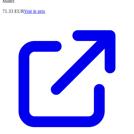
Mattel
71.33
EUR
Voir le prix