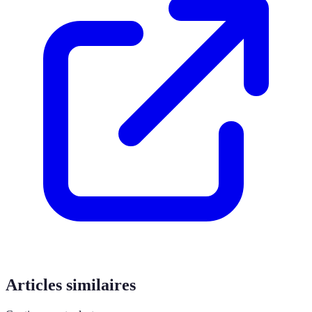
Articles similaires