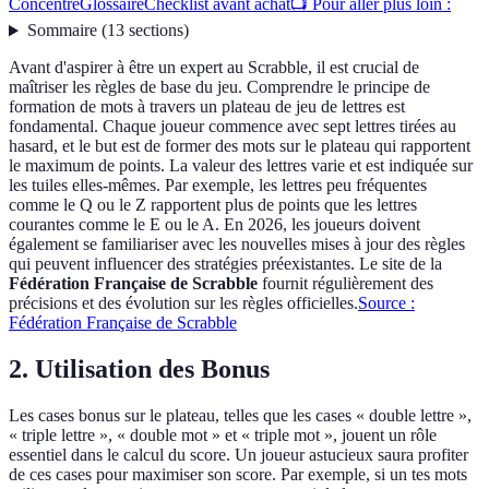
Concentré
Glossaire
Checklist avant achat
📺 Pour aller plus loin :
Sommaire
(
13
sections
)
Avant d'aspirer à être un expert au Scrabble, il est crucial de
maîtriser les règles de base du jeu. Comprendre le principe de
formation de mots à travers un plateau de jeu de lettres est
fondamental. Chaque joueur commence avec sept lettres tirées au
hasard, et le but est de former des mots sur le plateau qui rapportent
le maximum de points. La valeur des lettres varie et est indiquée sur
les tuiles elles-mêmes. Par exemple, les lettres peu fréquentes
comme le Q ou le Z rapportent plus de points que les lettres
courantes comme le E ou le A. En 2026, les joueurs doivent
également se familiariser avec les nouvelles mises à jour des règles
qui peuvent influencer des stratégies préexistantes. Le site de la
Fédération Française de Scrabble
fournit régulièrement des
précisions et des évolution sur les règles officielles.
Source :
Fédération Française de Scrabble
2. Utilisation des Bonus
Les cases bonus sur le plateau, telles que les cases « double lettre »,
« triple lettre », « double mot » et « triple mot », jouent un rôle
essentiel dans le calcul du score. Un joueur astucieux saura profiter
de ces cases pour maximiser son score. Par exemple, si un tes mots