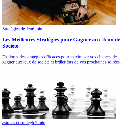
Stratégies de Jeu
6
min
Les Meilleures Stratégies pour Gagner aux Jeux de
Société
Explorez des stratégies efficaces pour maximiser vos chances de
gagner aux jeux de société et briller lors de vos prochaines soirées.
astuces et stratégie
5
min