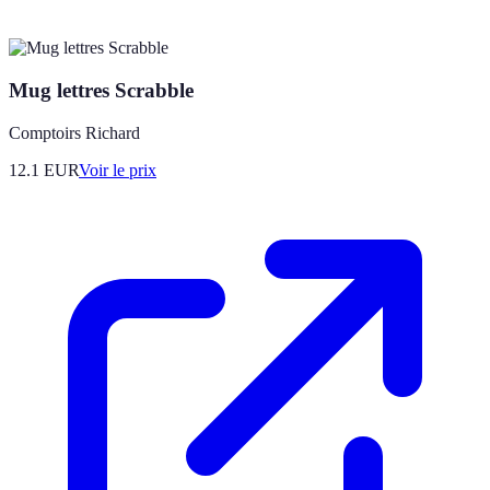
Mug lettres Scrabble
Comptoirs Richard
12.1
EUR
Voir le prix