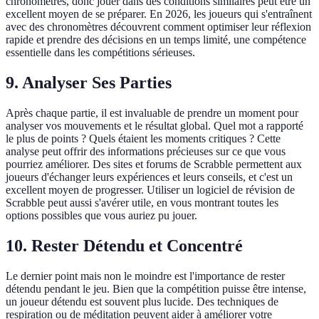
chronométrés, donc jouer dans des conditions similaires peut être un
excellent moyen de se préparer. En 2026, les joueurs qui s'entraînent
avec des chronomètres découvrent comment optimiser leur réflexion
rapide et prendre des décisions en un temps limité, une compétence
essentielle dans les compétitions sérieuses.
9. Analyser Ses Parties
Après chaque partie, il est invaluable de prendre un moment pour
analyser vos mouvements et le résultat global. Quel mot a rapporté
le plus de points ? Quels étaient les moments critiques ? Cette
analyse peut offrir des informations précieuses sur ce que vous
pourriez améliorer. Des sites et forums de Scrabble permettent aux
joueurs d'échanger leurs expériences et leurs conseils, et c'est un
excellent moyen de progresser. Utiliser un logiciel de révision de
Scrabble peut aussi s'avérer utile, en vous montrant toutes les
options possibles que vous auriez pu jouer.
10. Rester Détendu et Concentré
Le dernier point mais non le moindre est l'importance de rester
détendu pendant le jeu. Bien que la compétition puisse être intense,
un joueur détendu est souvent plus lucide. Des techniques de
respiration ou de méditation peuvent aider à améliorer votre