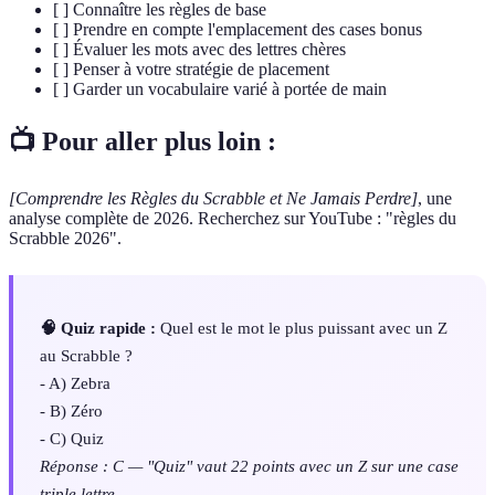
[ ] Connaître les règles de base
[ ] Prendre en compte l'emplacement des cases bonus
[ ] Évaluer les mots avec des lettres chères
[ ] Penser à votre stratégie de placement
[ ] Garder un vocabulaire varié à portée de main
📺 Pour aller plus loin :
[Comprendre les Règles du Scrabble et Ne Jamais Perdre]
, une
analyse complète de 2026. Recherchez sur YouTube : "règles du
Scrabble 2026".
🧠 Quiz rapide :
Quel est le mot le plus puissant avec un Z
au Scrabble ?
- A) Zebra
- B) Zéro
- C) Quiz
Réponse : C — "Quiz" vaut 22 points avec un Z sur une case
triple lettre.