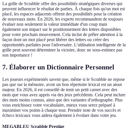
La grille de Scrabble offre des possibilités stratégiques diverses qui
peuvent influencer le résultat de parties. À chaque fois qu'un mot est
placé, les espaces adjacents offrent des possibilités pour la création
de nouveaux mots. En 2026, les experts recommandent de toujours
évaluer non seulement la valeur immédiate d'un coup mais
également son impact sur le positionnement des lettres disponibles
pour votre prochain mouvement. Cela inclut de prêter attention à la
façon dont un mot placé peut libérer des lettres ou créer des
opportunités parfaites pour l'adversaire. L'utilisation intelligente de la
grille peut souvent déterminer la victoire, donc ne sous-estimez pas
son importance !
7. Élaborer un Dictionnaire Personnel
Les joueurs expérimentés savent que, même si le Scrabble ne repose
pas que sur la mémoire, avoir un bon répertoire lexical est un atout
majeur. En 2026, il est conseillé de tenir un petit carnet avec des
mots que vous avez appris via des jeux précédents. Cela peut inclure
des mots moins connus, ainsi que des variantes d'orthographe. Plus
vous enrichissez votre vocabulaire, mieux vous serez préparé à
maximiser vos points à chaque tour. Prendre note de vos succès et
échecs lexicaux vous aidera également à évoluer dans votre jeu.
MEGABLEU Scrabble Prestige