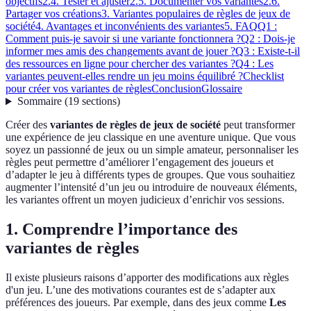
objectifs
2.4. Tester et ajuster
2.5. Documenter vos variantes
2.6.
Partager vos créations
3. Variantes populaires de règles de jeux de
société
4. Avantages et inconvénients des variantes
5. FAQ
Q1 :
Comment puis-je savoir si une variante fonctionnera ?
Q2 : Dois-je
informer mes amis des changements avant de jouer ?
Q3 : Existe-t-il
des ressources en ligne pour chercher des variantes ?
Q4 : Les
variantes peuvent-elles rendre un jeu moins équilibré ?
Checklist
pour créer vos variantes de règles
Conclusion
Glossaire
Sommaire
(
19
sections
)
Créer des
variantes de règles de jeux de société
peut transformer
une expérience de jeu classique en une aventure unique. Que vous
soyez un passionné de jeux ou un simple amateur, personnaliser les
règles peut permettre d’améliorer l’engagement des joueurs et
d’adapter le jeu à différents types de groupes. Que vous souhaitiez
augmenter l’intensité d’un jeu ou introduire de nouveaux éléments,
les variantes offrent un moyen judicieux d’enrichir vos sessions.
1. Comprendre l’importance des
variantes de règles
Il existe plusieurs raisons d’apporter des modifications aux règles
d'un jeu. L’une des motivations courantes est de s’adapter aux
préférences des joueurs. Par exemple, dans des jeux comme
Les