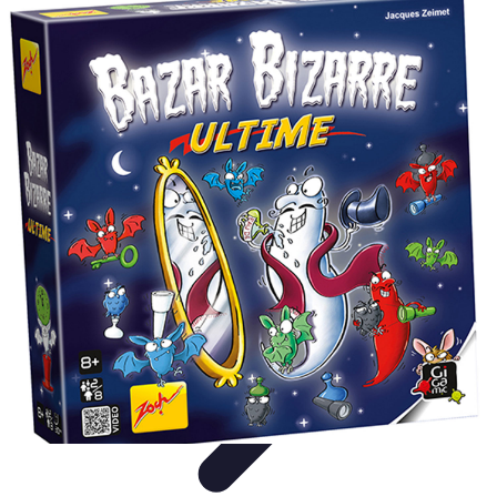
Règles et Jeux
Jeux de société
Astuces et conseils
Création de Jeux
Jeux de
Cartes
Création de jeux
Règles et Jeux