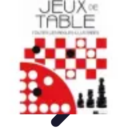
Règles et Jeux
Jeux de société
Astuces et conseils
Création de Jeux
Jeux de
Cartes
Création de jeux
Règles et Jeux