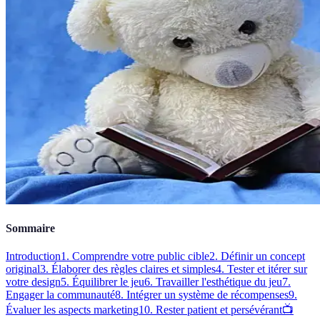
Sommaire
Introduction
1. Comprendre votre public cible
2. Définir un concept
original
3. Élaborer des règles claires et simples
4. Tester et itérer sur
votre design
5. Équilibrer le jeu
6. Travailler l'esthétique du jeu
7.
Engager la communauté
8. Intégrer un système de récompenses
9.
Évaluer les aspects marketing
10. Rester patient et persévérant
📺