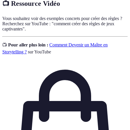
📺 Ressource Vidéo
Vous souhaitez voir des exemples concrets pour créer des règles ?
Recherchez sur YouTube : "comment créer des règles de jeux
captivantes".
📺
Pour aller plus loin :
Comment Devenir un Maître en
Storytelling ?
sur YouTube