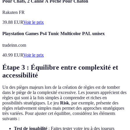
Pour Chats, 2 Canne À Pêche Pour Chaton
Rakuten FR
39.88
EUR
Voir le prix
Playstation Games Ps4 Tunic Multicolor PAL unisex
tradeinn.com
40.99
EUR
Voir le prix
Étape 3 : Équilibre entre complexité et
accessibilité
Un des pièges majeurs lors de la création de règles est de tomber
dans le piège de la complexité excessive. Les joueurs apprécient des
règles qui sont à la fois simples à comprendre et riches en
possibilités stratégiques. Le jeu
Risk
, par exemple, présente des
règles relativement simples mais permet des approches stratégiques
très variées. Pour ajuster cet équilibre, considérez les éléments
suivants :
Test de jouabilité
: Faites tester votre jeu à des joueurs