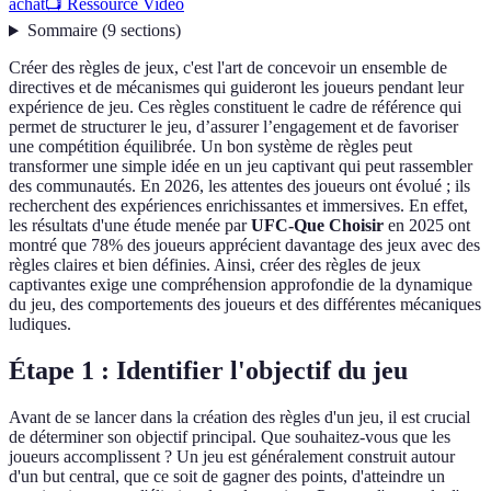
achat
📺 Ressource Vidéo
Sommaire
(
9
sections
)
Créer des règles de jeux, c'est l'art de concevoir un ensemble de
directives et de mécanismes qui guideront les joueurs pendant leur
expérience de jeu. Ces règles constituent le cadre de référence qui
permet de structurer le jeu, d’assurer l’engagement et de favoriser
une compétition équilibrée. Un bon système de règles peut
transformer une simple idée en un jeu captivant qui peut rassembler
des communautés. En 2026, les attentes des joueurs ont évolué ; ils
recherchent des expériences enrichissantes et immersives. En effet,
les résultats d'une étude menée par
UFC-Que Choisir
en 2025 ont
montré que 78% des joueurs apprécient davantage des jeux avec des
règles claires et bien définies. Ainsi, créer des règles de jeux
captivantes exige une compréhension approfondie de la dynamique
du jeu, des comportements des joueurs et des différentes mécaniques
ludiques.
Étape 1 : Identifier l'objectif du jeu
Avant de se lancer dans la création des règles d'un jeu, il est crucial
de déterminer son objectif principal. Que souhaitez-vous que les
joueurs accomplissent ? Un jeu est généralement construit autour
d'un but central, que ce soit de gagner des points, d'atteindre un