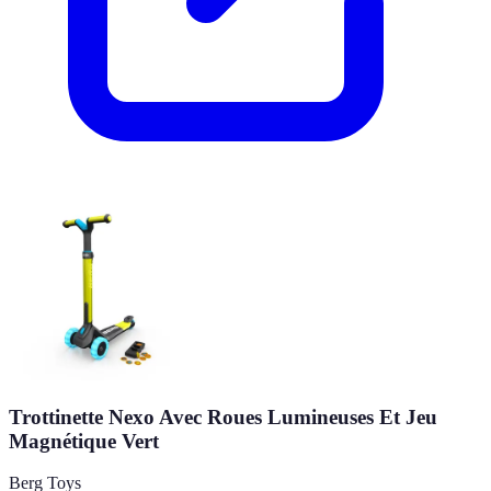
Trottinette Nexo Avec Roues Lumineuses Et Jeu
Magnétique Vert
Berg Toys