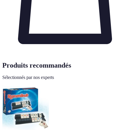
Produits recommandés
Sélectionnés par nos experts