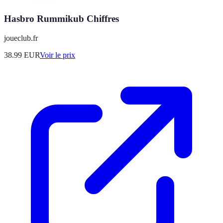
Hasbro Rummikub Chiffres
joueclub.fr
38.99
EUR
Voir le prix