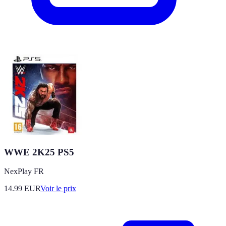
WWE 2K25 PS5
NexPlay FR
14.99
EUR
Voir le prix