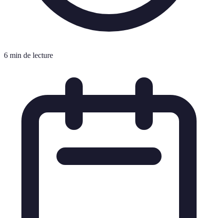
6 min de lecture