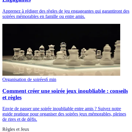
Apprenez à rédiger des règles de jeu engageantes qui garantiront des
soirées mémorables en famille ou entre amis.
Organisation de soirées
6
min
Comment créer une soirée jeux inoubliable : conseils
et règles
Envie de passer une soirée inoubliable entre amis ? Suivez notre
guide pratique pour organiser des soirées jeux mémorables, pleines
de rires et de défis.
Règles et Jeux