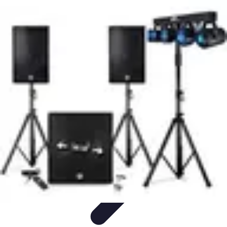
Règles et Jeux
Jeux de société
Astuces et conseils
Création de Jeux
Jeux de
Cartes
Création de jeux
Règles et Jeux