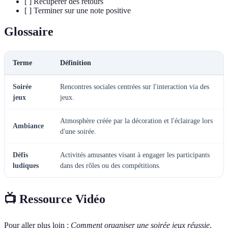
[ ] Récupérer des retours
[ ] Terminer sur une note positive
Glossaire
Terme
Définition
Soirée
Rencontres sociales centrées sur l'interaction via des
jeux
jeux.
Atmosphère créée par la décoration et l'éclairage lors
Ambiance
d'une soirée.
Défis
Activités amusantes visant à engager les participants
ludiques
dans des rôles ou des compétitions.
📺 Ressource Vidéo
Pour aller plus loin :
Comment organiser une soirée jeux réussie
,