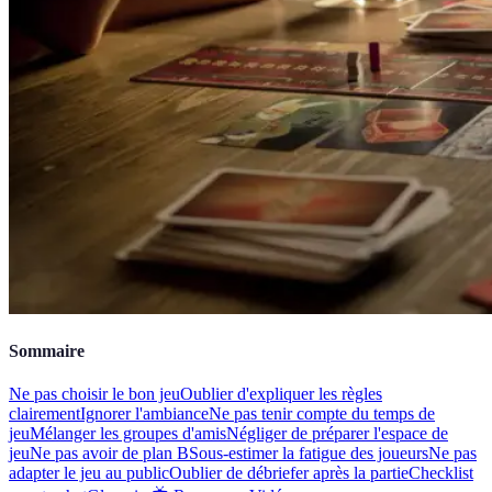
Sommaire
Ne pas choisir le bon jeu
Oublier d'expliquer les règles
clairement
Ignorer l'ambiance
Ne pas tenir compte du temps de
jeu
Mélanger les groupes d'amis
Négliger de préparer l'espace de
jeu
Ne pas avoir de plan B
Sous-estimer la fatigue des joueurs
Ne pas
adapter le jeu au public
Oublier de débriefer après la partie
Checklist