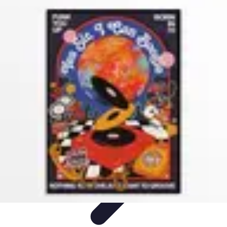
Règles et Jeux
Jeux de société
Astuces et conseils
Création de Jeux
Jeux de
Cartes
Création de jeux
Règles et Jeux