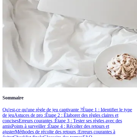
Sommaire
Qu'est-ce qu'une règle de jeu captivante ?
Étape 1 : Identifier le type
de jeu
Astuces de pro :
Étape 2 : Élaborer des règles claires et
concises
Erreurs courantes :
Étape 3 : Tester ses règles avec des
amis
Points à surveiller :
Étape 4 : Récolter des retours et
ajuster
Méthodes de récolte des retours :
Erreurs courantes à