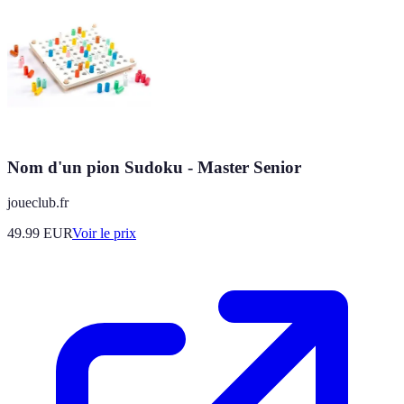
Nom d'un pion Sudoku - Master Senior
joueclub.fr
49.99
EUR
Voir le prix