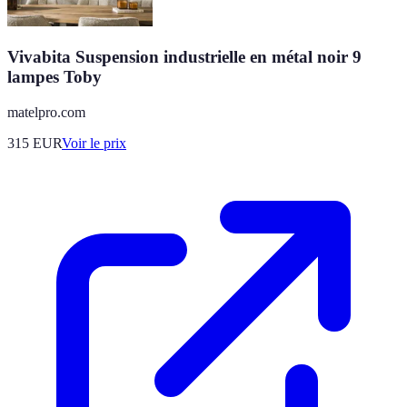
Vivabita Suspension industrielle en métal noir 9
lampes Toby
matelpro.com
315
EUR
Voir le prix