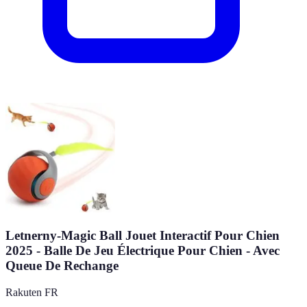
Letnerny-Magic Ball Jouet Interactif Pour Chien
2025 - Balle De Jeu Électrique Pour Chien - Avec
Queue De Rechange
Rakuten FR