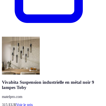
Vivabita Suspension industrielle en métal noir 9
lampes Toby
matelpro.com
315
EUR
Voir le prix