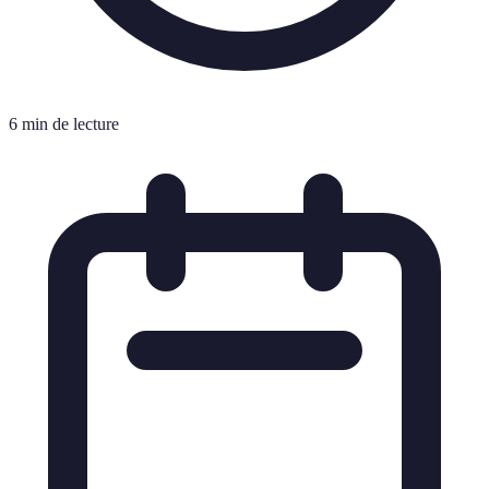
6 min de lecture