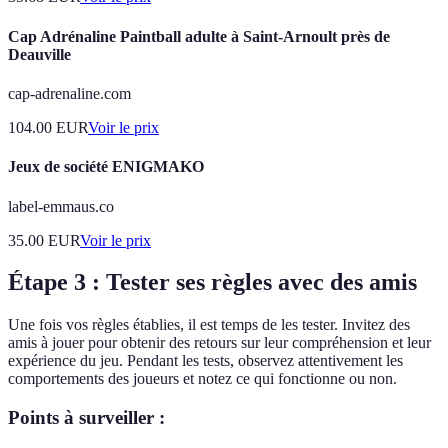
Cap Adrénaline Paintball adulte à Saint-Arnoult près de
Deauville
cap-adrenaline.com
104.00
EUR
Voir le prix
Jeux de société ENIGMAKO
label-emmaus.co
35.00
EUR
Voir le prix
Étape 3 : Tester ses règles avec des amis
Une fois vos règles établies, il est temps de les tester. Invitez des
amis à jouer pour obtenir des retours sur leur compréhension et leur
expérience du jeu. Pendant les tests, observez attentivement les
comportements des joueurs et notez ce qui fonctionne ou non.
Points à surveiller :