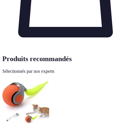
Produits recommandés
Sélectionnés par nos experts