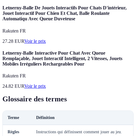
Letnerny-Balle De Jouets Interactifs Pour Chats D'intérieur,
Jouet Interactif Pour Chien Et Chat, Balle Roulante
Automatiqu Avec Queue Duveteuse
Rakuten FR
27.28
EUR
Voir le prix
Letnerny-Balle Interactive Pour Chat Avec Queue
Remplaçable, Jouet Interactif Intelligent, 2 Vitesses, Jouets
Mobiles Irréguliers Rechargeables Pour
Rakuten FR
24.82
EUR
Voir le prix
Glossaire des termes
Terme
Définition
Règles
Instructions qui définissent comment jouer au jeu.