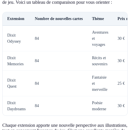
de jeu. Voici un tableau de comparaison pour vous orienter :
Extension
Nombre de nouvelles cartes
Thème
Prix m
Aventures
Dixit
84
et
30 €
Odyssey
voyages
Dixit
Récits et
84
30 €
Memories
souvenirs
Fantaisie
Dixit
84
et
25 €
Quest
merveille
Dixit
Poésie
84
30 €
Daydreams
moderne
Chaque extension apporte une nouvelle perspective aux illustrations,