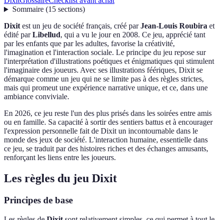
Dixit
Glossaire
Checklist avant achat
Sommaire
(
15
sections
)
Dixit
est un jeu de société français, créé par
Jean-Louis Roubira
et
édité par
Libellud
, qui a vu le jour en 2008. Ce jeu, apprécié tant
par les enfants que par les adultes, favorise la créativité,
l'imagination et l'interaction sociale. Le principe du jeu repose sur
l'interprétation d'illustrations poétiques et énigmatiques qui stimulent
l'imaginaire des joueurs. Avec ses illustrations féériques, Dixit se
démarque comme un jeu qui ne se limite pas à des règles strictes,
mais qui promeut une expérience narrative unique, et ce, dans une
ambiance conviviale.
En 2026, ce jeu reste l'un des plus prisés dans les soirées entre amis
ou en famille. Sa capacité à sortir des sentiers battus et à encourager
l'expression personnelle fait de Dixit un incontournable dans le
monde des jeux de société. L'interaction humaine, essentielle dans
ce jeu, se traduit par des histoires riches et des échanges amusants,
renforçant les liens entre les joueurs.
Les règles du jeu Dixit
Principes de base
Les règles de
Dixit
sont relativement simples, ce qui permet à tout le