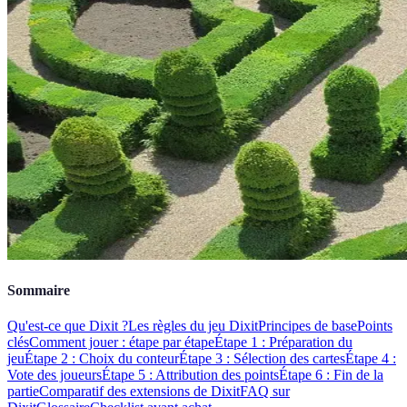
Sommaire
Qu'est-ce que Dixit ?
Les règles du jeu Dixit
Principes de base
Points
clés
Comment jouer : étape par étape
Étape 1 : Préparation du
jeu
Étape 2 : Choix du conteur
Étape 3 : Sélection des cartes
Étape 4 :
Vote des joueurs
Étape 5 : Attribution des points
Étape 6 : Fin de la
partie
Comparatif des extensions de Dixit
FAQ sur