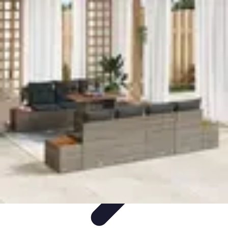
Règles et Jeux
Jeux de société
Astuces et conseils
Création de Jeux
Jeux de
Cartes
Création de jeux
Règles et Jeux