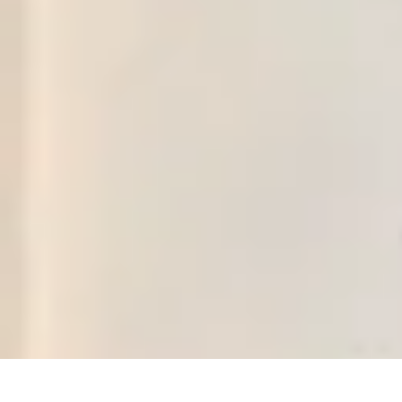
Règles et Jeux
Jeux de société
Astuces et conseils
Création de Jeux
Jeux de Cartes
Créa
Règles et Jeux