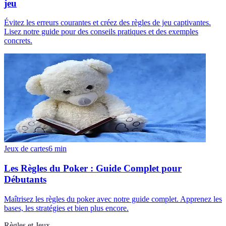
jeu
Évitez les erreurs courantes et créez des règles de jeu captivantes.
Lisez notre guide pour des conseils pratiques et des exemples
concrets.
Jeux de cartes
6
min
Les Règles du Poker : Guide Complet pour
Débutants
Maîtrisez les règles du poker avec notre guide complet. Apprenez les
bases, les stratégies et bien plus encore.
Règles et Jeux