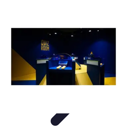
Règles et Jeux
Jeux de société
Astuces et conseils
Création de Jeux
Jeux de
Cartes
Création de jeux
Règles et Jeux