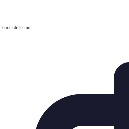
6 min de lecture