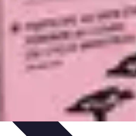
tion de jeux