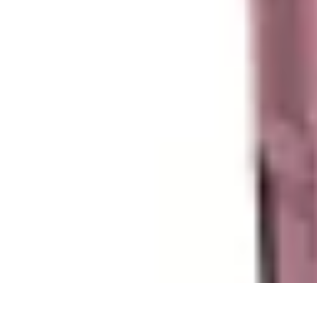
Règles et Jeux
Jeux de société
Astuces et conseils
Création de Jeux
Jeux de Cartes
Créa
Règles et Jeux