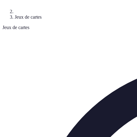
Jeux de cartes
Jeux de cartes