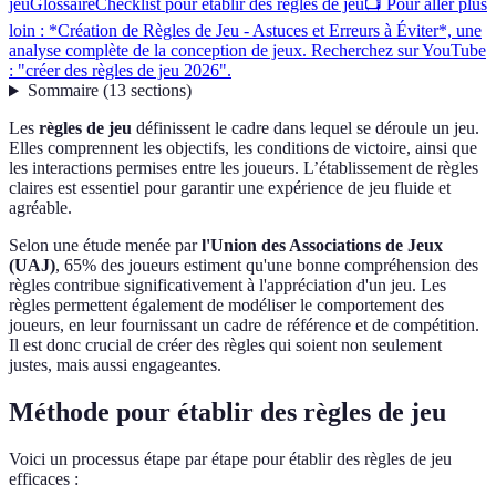
jeu
Glossaire
Checklist pour établir des règles de jeu
📺 Pour aller plus
loin : *Création de Règles de Jeu - Astuces et Erreurs à Éviter*, une
analyse complète de la conception de jeux. Recherchez sur YouTube
: "créer des règles de jeu 2026".
Sommaire
(
13
sections
)
Les
règles de jeu
définissent le cadre dans lequel se déroule un jeu.
Elles comprennent les objectifs, les conditions de victoire, ainsi que
les interactions permises entre les joueurs. L’établissement de règles
claires est essentiel pour garantir une expérience de jeu fluide et
agréable.
Selon une étude menée par
l'Union des Associations de Jeux
(UAJ)
, 65% des joueurs estiment qu'une bonne compréhension des
règles contribue significativement à l'appréciation d'un jeu. Les
règles permettent également de modéliser le comportement des
joueurs, en leur fournissant un cadre de référence et de compétition.
Il est donc crucial de créer des règles qui soient non seulement
justes, mais aussi engageantes.
Méthode pour établir des règles de jeu
Voici un processus étape par étape pour établir des règles de jeu
efficaces :