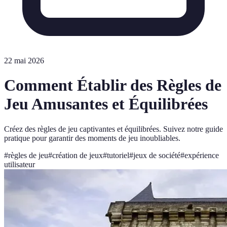
22 mai 2026
Comment Établir des Règles de
Jeu Amusantes et Équilibrées
Créez des règles de jeu captivantes et équilibrées. Suivez notre guide
pratique pour garantir des moments de jeu inoubliables.
#
règles de jeu
#
création de jeux
#
tutoriel
#
jeux de société
#
expérience
utilisateur