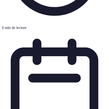
6 min de lecture