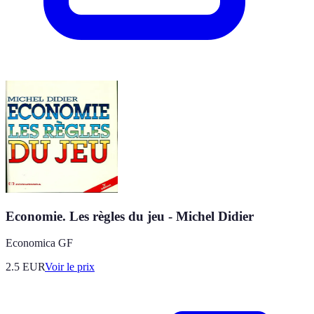
Economie. Les règles du jeu - Michel Didier
Economica GF
2.5
EUR
Voir le prix