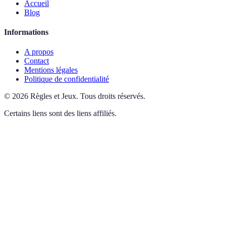
Accueil
Blog
Informations
A propos
Contact
Mentions légales
Politique de confidentialité
©
2026
Règles et Jeux
.
Tous droits réservés.
Certains liens sont des liens affiliés.