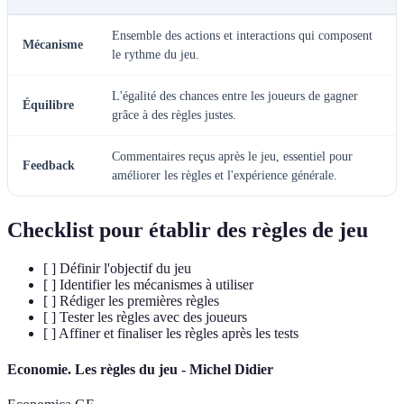
Ensemble des actions et interactions qui composent
Mécanisme
le rythme du jeu.
L'égalité des chances entre les joueurs de gagner
Équilibre
grâce à des règles justes.
Commentaires reçus après le jeu, essentiel pour
Feedback
améliorer les règles et l'expérience générale.
Checklist pour établir des règles de jeu
[ ] Définir l'objectif du jeu
[ ] Identifier les mécanismes à utiliser
[ ] Rédiger les premières règles
[ ] Tester les règles avec des joueurs
[ ] Affiner et finaliser les règles après les tests
Economie. Les règles du jeu - Michel Didier