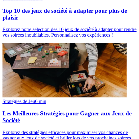
Top 10 des jeux de société à adapter pour plus de
plaisir
Explorez notre sélection des 10 jeux de société à adapter pour rendre
vos soirées inoubliables. Personnalisez vos expériences !
Stratégies de Jeu
6
min
Les Meilleures Stratégies pour Gagner aux Jeux de
Société
Explorez des stratégies efficaces pour maximiser vos chances de
gagner aux jeux de société et briller lors de vos prochaines soirées.