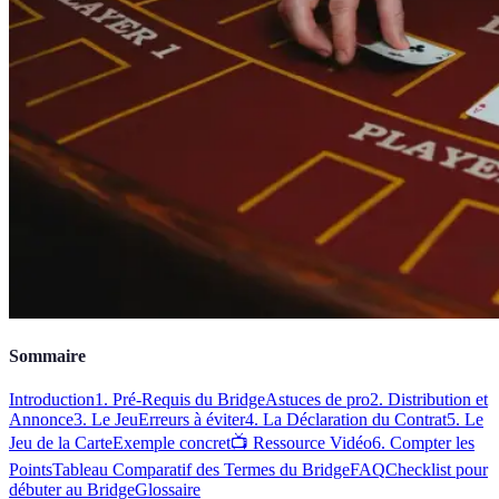
Sommaire
Introduction
1. Pré-Requis du Bridge
Astuces de pro
2. Distribution et
Annonce
3. Le Jeu
Erreurs à éviter
4. La Déclaration du Contrat
5. Le
Jeu de la Carte
Exemple concret
📺 Ressource Vidéo
6. Compter les
Points
Tableau Comparatif des Termes du Bridge
FAQ
Checklist pour
débuter au Bridge
Glossaire