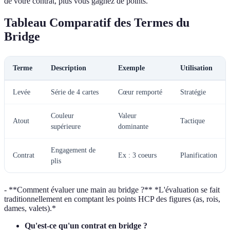
de votre contrat, plus vous gagnez de points.
Tableau Comparatif des Termes du
Bridge
Terme
Description
Exemple
Utilisation
Levée
Série de 4 cartes
Cœur remporté
Stratégie
Couleur
Valeur
Atout
Tactique
supérieure
dominante
Engagement de
Contrat
Ex : 3 coeurs
Planification
plis
- **Comment évaluer une main au bridge ?** *L'évaluation se fait
traditionnellement en comptant les points HCP des figures (as, rois,
dames, valets).*
Qu'est-ce qu'un contrat en bridge ?