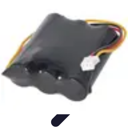
Règles et Jeux
Jeux de société
Astuces et conseils
Création de Jeux
Jeux de
Cartes
Création de jeux
Règles et Jeux