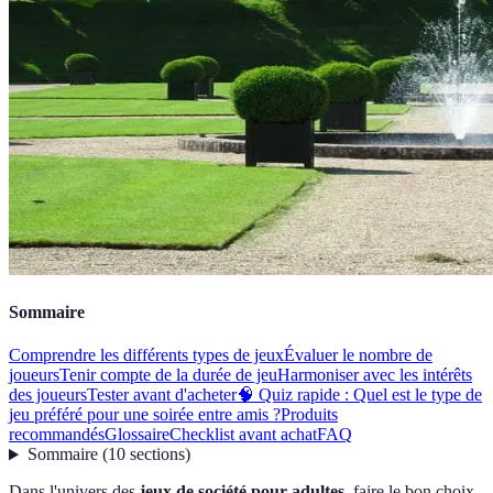
Sommaire
Comprendre les différents types de jeux
Évaluer le nombre de
joueurs
Tenir compte de la durée de jeu
Harmoniser avec les intérêts
des joueurs
Tester avant d'acheter
🧠 Quiz rapide : Quel est le type de
jeu préféré pour une soirée entre amis ?
Produits
recommandés
Glossaire
Checklist avant achat
FAQ
Sommaire
(
10
sections
)
Dans l'univers des
jeux de société pour adultes
, faire le bon choix